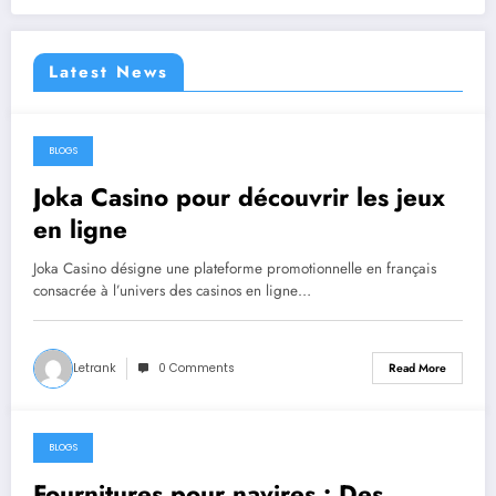
Latest News
BLOGS
August 5, 2026
Joka Casino pour découvrir les jeux
en ligne
Joka Casino désigne une plateforme promotionnelle en français
consacrée à l’univers des casinos en ligne…
Letrank
0 Comments
Read More
BLOGS
August 4, 2026
Fournitures pour navires : Des