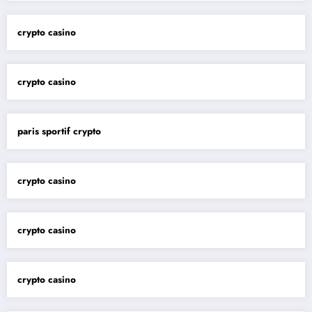
crypto casino
crypto casino
paris sportif crypto
crypto casino
crypto casino
crypto casino