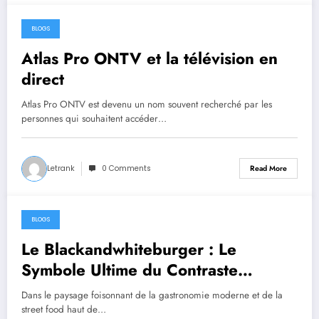
BLOGS
June 18, 2026
Atlas Pro ONTV et la télévision en
direct
Atlas Pro ONTV est devenu un nom souvent recherché par les
personnes qui souhaitent accéder…
Letrank
0 Comments
Read More
BLOGS
June 18, 2026
Le Blackandwhiteburger : Le
Symbole Ultime du Contraste
Culinaire
Dans le paysage foisonnant de la gastronomie moderne et de la
street food haut de…