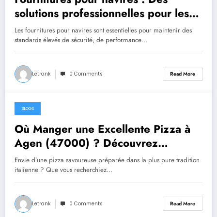
solutions professionnelles pour les
secteurs naval et offshore
Les fournitures pour navires sont essentielles pour maintenir des
standards élevés de sécurité, de performance…
Letrank
0 Comments
Read More
BLOGS
July 29, 2026
Où Manger une Excellente Pizza à
Agen (47000) ? Découvrez
Trattoria Pasta Pizza Brax
Envie d’une pizza savoureuse préparée dans la plus pure tradition
italienne ? Que vous recherchiez…
Letrank
0 Comments
Read More