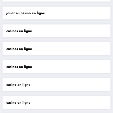
jouer au casino en ligne
casinos en ligne
casinos en ligne
casinos en ligne
casino en ligne
casino en ligne