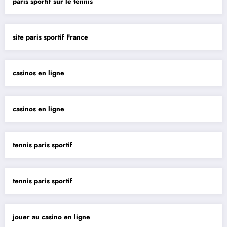
paris sportif sur le tennis
site paris sportif France
casinos en ligne
casinos en ligne
tennis paris sportif
tennis paris sportif
jouer au casino en ligne