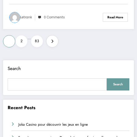
Letrank
0 Comments
Read More
Posts
…
1
2
83
pagination
Search
Search
Recent Posts
Joka Casino pour découvrir les jeux en ligne