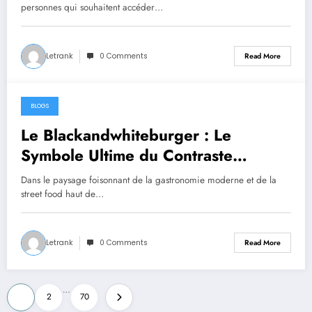
personnes qui souhaitent accéder…
Letrank
0 Comments
Read More
BLOGS
June 18, 2026
Le Blackandwhiteburger : Le
Symbole Ultime du Contraste
Culinaire
Dans le paysage foisonnant de la gastronomie moderne et de la
street food haut de…
Letrank
0 Comments
Read More
Posts
…
1
2
70