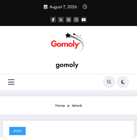
Skip
August 7, 2026
to
content
gomoly
Home
letrank
BLOGS
August 5, 2026