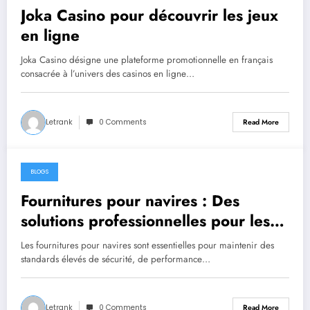
Joka Casino pour découvrir les jeux
en ligne
Joka Casino désigne une plateforme promotionnelle en français
consacrée à l’univers des casinos en ligne…
Letrank
0 Comments
Read More
BLOGS
August 4, 2026
Fournitures pour navires : Des
solutions professionnelles pour les
secteurs naval et offshore
Les fournitures pour navires sont essentielles pour maintenir des
standards élevés de sécurité, de performance…
Letrank
0 Comments
Read More