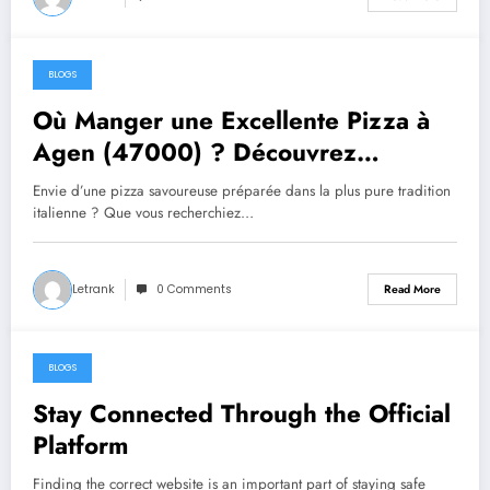
BLOGS
July 29, 2026
Où Manger une Excellente Pizza à
Agen (47000) ? Découvrez
Trattoria Pasta Pizza Brax
Envie d’une pizza savoureuse préparée dans la plus pure tradition
italienne ? Que vous recherchiez…
Letrank
0 Comments
Read More
BLOGS
July 20, 2026
Stay Connected Through the Official
Platform
Finding the correct website is an important part of staying safe