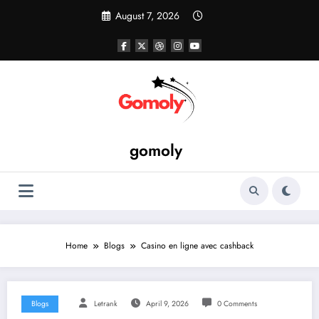
Skip
August 7, 2026
to
content
gomoly
Home
Blogs
Casino en ligne avec cashback
Blogs
Letrank
April 9, 2026
0 Comments