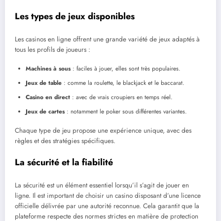
Les types de jeux disponibles
Les casinos en ligne offrent une grande variété de jeux adaptés à
tous les profils de joueurs :
Machines à sous
: faciles à jouer, elles sont très populaires.
Jeux de table
: comme la roulette, le blackjack et le baccarat.
Casino en direct
: avec de vrais croupiers en temps réel.
Jeux de cartes
: notamment le poker sous différentes variantes.
Chaque type de jeu propose une expérience unique, avec des
règles et des stratégies spécifiques.
La sécurité et la fiabilité
La sécurité est un élément essentiel lorsqu’il s’agit de jouer en
ligne. Il est important de choisir un casino disposant d’une licence
officielle délivrée par une autorité reconnue. Cela garantit que la
plateforme respecte des normes strictes en matière de protection