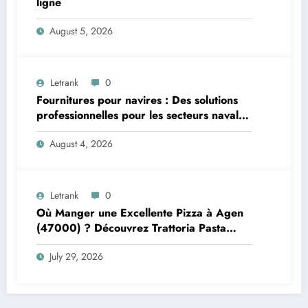
ligne
August 5, 2026
Letrank
0
Fournitures pour navires : Des solutions
professionnelles pour les secteurs naval et
offshore
August 4, 2026
Letrank
0
Où Manger une Excellente Pizza à Agen
(47000) ? Découvrez Trattoria Pasta
Pizza Brax
July 29, 2026