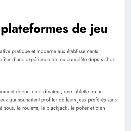
 plateformes de jeu
native pratique et moderne aux établissements
profiter d’une expérience de jeu complète depuis chez
 moment depuis un ordinateur, une tablette ou un
eux qui souhaitent profiter de leurs jeux préférés sans
 sous, la roulette, le blackjack, le poker et bien