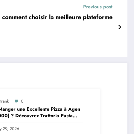
Previous post
: comment choisir la meilleure plateforme
trank
0
anger une Excellente Pizza à Agen
00) ? Découvrez Trattoria Pasta
a Brax
ly 29, 2026