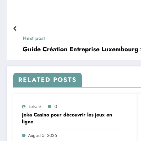
Next post
Guide Création Entreprise Luxembourg 
RELATED POSTS
Letrank
0
Joka Casino pour découvrir les jeux en
ligne
August 5, 2026