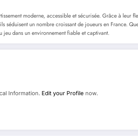
tissement moderne, accessible et sécurisée. Grâce à leur flexi
t, ils séduisent un nombre croissant de joueurs en France. Qu
du jeu dans un environnement fiable et captivant.
cal Information.
Edit your Profile
now.