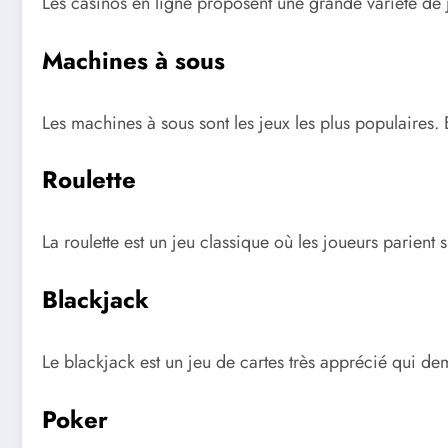
Les casinos en ligne proposent une grande variété de j
Machines à sous
Les machines à sous sont les jeux les plus populaires.
Roulette
La roulette est un jeu classique où les joueurs parient s
Blackjack
Le blackjack est un jeu de cartes très apprécié qui dem
Poker