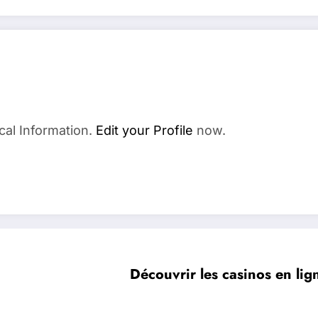
cal Information.
Edit your Profile
now.
Découvrir les casinos en lig