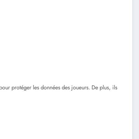
 pour protéger les données des joueurs. De plus, ils