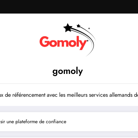
gomoly
 de référencement avec les meilleurs services allemands de
isir une plateforme de confiance