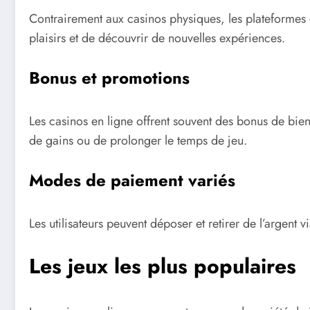
Contrairement aux casinos physiques, les plateformes e
plaisirs et de découvrir de nouvelles expériences.
Bonus et promotions
Les casinos en ligne offrent souvent des bonus de bie
de gains ou de prolonger le temps de jeu.
Modes de paiement variés
Les utilisateurs peuvent déposer et retirer de l’argent v
Les jeux les plus populaires