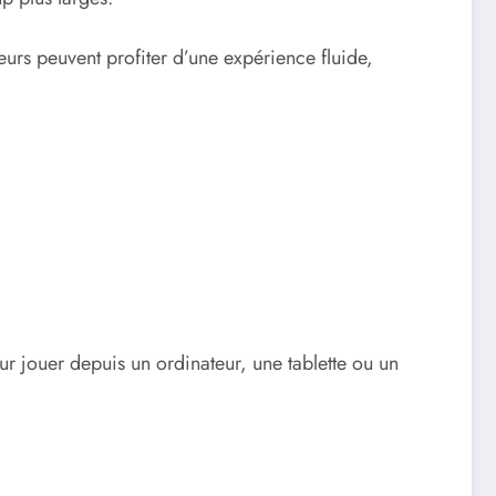
eurs peuvent profiter d’une expérience fluide,
ur jouer depuis un ordinateur, une tablette ou un