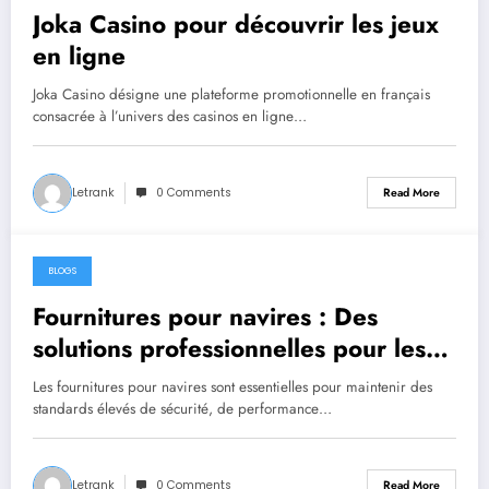
Joka Casino pour découvrir les jeux
en ligne
Joka Casino désigne une plateforme promotionnelle en français
consacrée à l’univers des casinos en ligne…
Letrank
0 Comments
Read More
BLOGS
August 4, 2026
Fournitures pour navires : Des
solutions professionnelles pour les
secteurs naval et offshore
Les fournitures pour navires sont essentielles pour maintenir des
standards élevés de sécurité, de performance…
Letrank
0 Comments
Read More