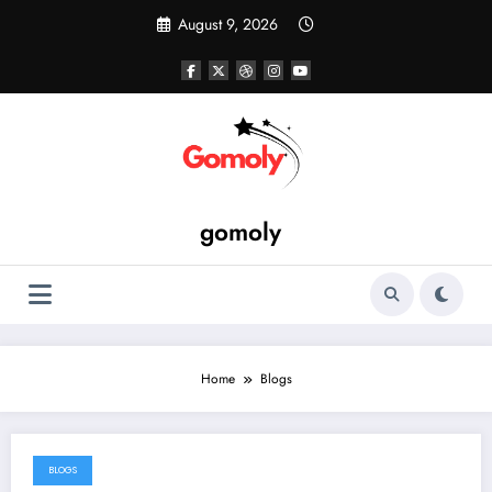
Skip
August 9, 2026
to
content
gomoly
Home
Blogs
BLOGS
August 5, 2026