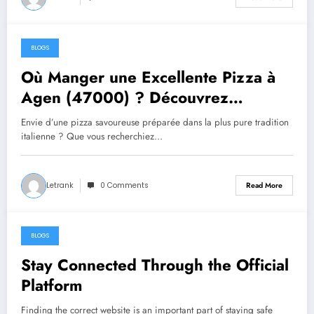
BLOGS
July 29, 2026
Où Manger une Excellente Pizza à
Agen (47000) ? Découvrez
Trattoria Pasta Pizza Brax
Envie d’une pizza savoureuse préparée dans la plus pure tradition
italienne ? Que vous recherchiez…
Letrank
0 Comments
Read More
BLOGS
July 20, 2026
Stay Connected Through the Official
Platform
Finding the correct website is an important part of staying safe