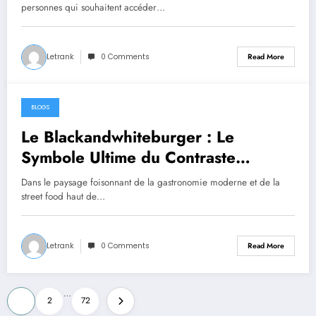
personnes qui souhaitent accéder…
Letrank
0 Comments
Read More
BLOGS
June 18, 2026
Le Blackandwhiteburger : Le
Symbole Ultime du Contraste
Culinaire
Dans le paysage foisonnant de la gastronomie moderne et de la
street food haut de…
Letrank
0 Comments
Read More
Posts
…
1
2
72