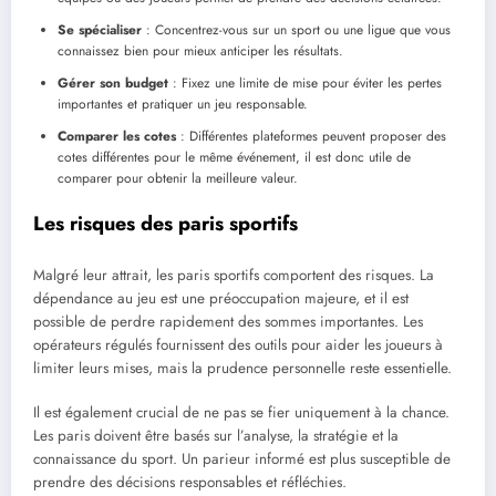
Se spécialiser
: Concentrez-vous sur un sport ou une ligue que vous
connaissez bien pour mieux anticiper les résultats.
Gérer son budget
: Fixez une limite de mise pour éviter les pertes
importantes et pratiquer un jeu responsable.
Comparer les cotes
: Différentes plateformes peuvent proposer des
cotes différentes pour le même événement, il est donc utile de
comparer pour obtenir la meilleure valeur.
Les risques des paris sportifs
Malgré leur attrait, les paris sportifs comportent des risques. La
dépendance au jeu est une préoccupation majeure, et il est
possible de perdre rapidement des sommes importantes. Les
opérateurs régulés fournissent des outils pour aider les joueurs à
limiter leurs mises, mais la prudence personnelle reste essentielle.
Il est également crucial de ne pas se fier uniquement à la chance.
Les paris doivent être basés sur l’analyse, la stratégie et la
connaissance du sport. Un parieur informé est plus susceptible de
prendre des décisions responsables et réfléchies.