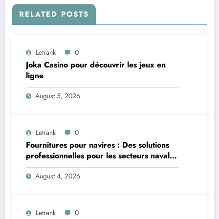
RELATED POSTS
Letrank
0
Joka Casino pour découvrir les jeux en
ligne
August 5, 2026
Letrank
0
Fournitures pour navires : Des solutions
professionnelles pour les secteurs naval et
offshore
August 4, 2026
Letrank
0