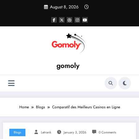
Skip
August 8, 2026
to
content
gomoly
Home
Blogs
Comparatif des Meilleurs Casinos en Ligne
Blogs
Letrank
January 3, 2026
0 Comments