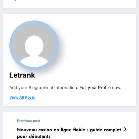
Letrank
Add your Biographical Information.
Edit your Profile
now.
View All Posts
Previous post
Nouveau casino en ligne fiable : guide complet
pour débutants