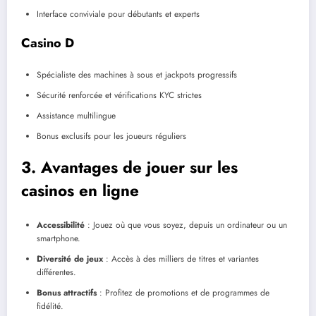
Interface conviviale pour débutants et experts
Casino D
Spécialiste des machines à sous et jackpots progressifs
Sécurité renforcée et vérifications KYC strictes
Assistance multilingue
Bonus exclusifs pour les joueurs réguliers
3. Avantages de jouer sur les
casinos en ligne
Accessibilité
: Jouez où que vous soyez, depuis un ordinateur ou un
smartphone.
Diversité de jeux
: Accès à des milliers de titres et variantes
différentes.
Bonus attractifs
: Profitez de promotions et de programmes de
fidélité.