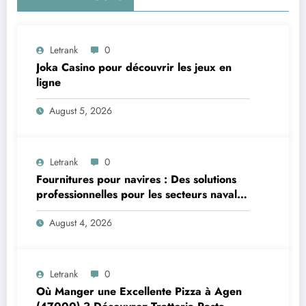
Letrank
0
Joka Casino pour découvrir les jeux en
ligne
August 5, 2026
Letrank
0
Fournitures pour navires : Des solutions
professionnelles pour les secteurs naval et
offshore
August 4, 2026
Letrank
0
Où Manger une Excellente Pizza à Agen