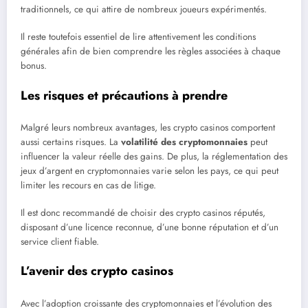
traditionnels, ce qui attire de nombreux joueurs expérimentés.
Il reste toutefois essentiel de lire attentivement les conditions
générales afin de bien comprendre les règles associées à chaque
bonus.
Les risques et précautions à prendre
Malgré leurs nombreux avantages, les crypto casinos comportent
aussi certains risques. La
volatilité des cryptomonnaies
peut
influencer la valeur réelle des gains. De plus, la réglementation des
jeux d’argent en cryptomonnaies varie selon les pays, ce qui peut
limiter les recours en cas de litige.
Il est donc recommandé de choisir des crypto casinos réputés,
disposant d’une licence reconnue, d’une bonne réputation et d’un
service client fiable.
L’avenir des crypto casinos
Avec l’adoption croissante des cryptomonnaies et l’évolution des