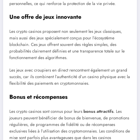
personnelles, ce qui renforce la protection de la vie privée.
Une offre de jeux innovante
Les crypto casinos proposent non seulement les jeux classiques,
mais aussi des jeux spécialement conçus pour l’écosystème
blockchain. Ces jeux offrent souvent des règles simples, des
probabilités clairement définies et une transparence totale sur le
fonctionnement des algorithmes.
Les jeux avec croupiers en direct rencontrent également un grand
succès, car ils combinent l’authenticité d’un casino physique avec la
flexibilité des paiements en cryptomonnaies.
Bonus et récompenses
Les crypto casinos sont connus pour leurs
bonus attractifs
. Les
joueurs peuvent bénéficier de bonus de bienvenue, de promotions
régulières, de programmes de fidélité ou de récompenses
exclusives liées à l’utilisation des cryptomonnaies. Les conditions de
mise sont parfois plus avantageuses que dans les casinos