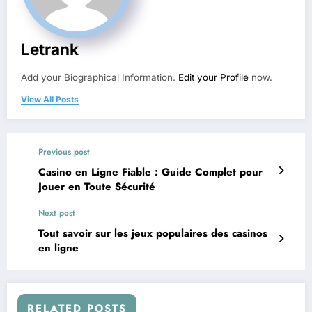
Letrank
Add your Biographical Information.
Edit your Profile
now.
View All Posts
Previous post
Casino en Ligne Fiable : Guide Complet pour
Jouer en Toute Sécurité
Next post
Tout savoir sur les jeux populaires des casinos
en ligne
RELATED POSTS