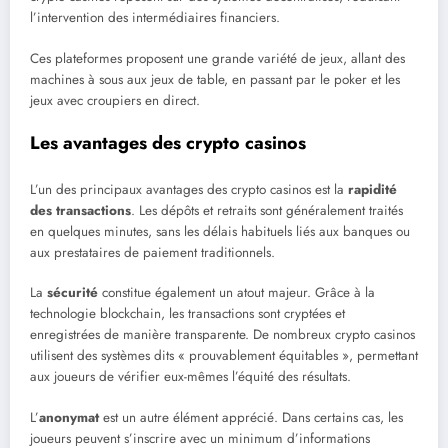
l’intervention des intermédiaires financiers.
Ces plateformes proposent une grande variété de jeux, allant des
machines à sous aux jeux de table, en passant par le poker et les
jeux avec croupiers en direct.
Les avantages des crypto casinos
L’un des principaux avantages des crypto casinos est la
rapidité
des transactions
. Les dépôts et retraits sont généralement traités
en quelques minutes, sans les délais habituels liés aux banques ou
aux prestataires de paiement traditionnels.
La
sécurité
constitue également un atout majeur. Grâce à la
technologie blockchain, les transactions sont cryptées et
enregistrées de manière transparente. De nombreux crypto casinos
utilisent des systèmes dits « prouvablement équitables », permettant
aux joueurs de vérifier eux-mêmes l’équité des résultats.
L’
anonymat
est un autre élément apprécié. Dans certains cas, les
joueurs peuvent s’inscrire avec un minimum d’informations