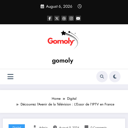
Skip
August 6, 2026
to
content
gomoly
Home
Digital
Découvrez l’Avenir de la Télévision : L’Essor de l’IPTV en France
Digital
Admin
August 9, 2024
0 Comments