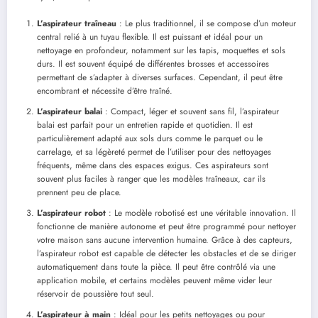
L’aspirateur traîneau
: Le plus traditionnel, il se compose d’un moteur
central relié à un tuyau flexible. Il est puissant et idéal pour un
nettoyage en profondeur, notamment sur les tapis, moquettes et sols
durs. Il est souvent équipé de différentes brosses et accessoires
permettant de s’adapter à diverses surfaces. Cependant, il peut être
encombrant et nécessite d’être traîné.
L’aspirateur balai
: Compact, léger et souvent sans fil, l’aspirateur
balai est parfait pour un entretien rapide et quotidien. Il est
particulièrement adapté aux sols durs comme le parquet ou le
carrelage, et sa légèreté permet de l’utiliser pour des nettoyages
fréquents, même dans des espaces exigus. Ces aspirateurs sont
souvent plus faciles à ranger que les modèles traîneaux, car ils
prennent peu de place.
L’aspirateur robot
: Le modèle robotisé est une véritable innovation. Il
fonctionne de manière autonome et peut être programmé pour nettoyer
votre maison sans aucune intervention humaine. Grâce à des capteurs,
l’aspirateur robot est capable de détecter les obstacles et de se diriger
automatiquement dans toute la pièce. Il peut être contrôlé via une
application mobile, et certains modèles peuvent même vider leur
réservoir de poussière tout seul.
L’aspirateur à main
: Idéal pour les petits nettoyages ou pour