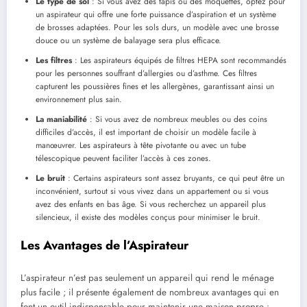
Le type de sol
: Si vous avez des tapis ou des moquettes, optez pour
un aspirateur qui offre une forte puissance d’aspiration et un système
de brosses adaptées. Pour les sols durs, un modèle avec une brosse
douce ou un système de balayage sera plus efficace.
Les filtres
: Les aspirateurs équipés de filtres HEPA sont recommandés
pour les personnes souffrant d’allergies ou d’asthme. Ces filtres
capturent les poussières fines et les allergènes, garantissant ainsi un
environnement plus sain.
La maniabilité
: Si vous avez de nombreux meubles ou des coins
difficiles d’accès, il est important de choisir un modèle facile à
manœuvrer. Les aspirateurs à tête pivotante ou avec un tube
télescopique peuvent faciliter l’accès à ces zones.
Le bruit
: Certains aspirateurs sont assez bruyants, ce qui peut être un
inconvénient, surtout si vous vivez dans un appartement ou si vous
avez des enfants en bas âge. Si vous recherchez un appareil plus
silencieux, il existe des modèles conçus pour minimiser le bruit.
Les Avantages de l’Aspirateur
L’aspirateur n’est pas seulement un appareil qui rend le ménage
plus facile ; il présente également de nombreux avantages qui en
font un outil indispensable pour maintenir une maison propre :