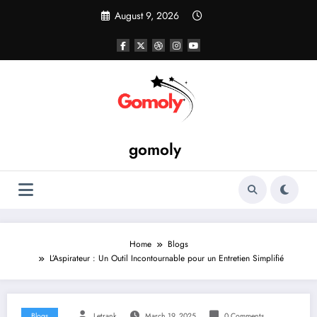
Skip
August 9, 2026
to
content
gomoly
Home
Blogs
L’Aspirateur : Un Outil Incontournable pour un Entretien Simplifié
Blogs
Letrank
March 19, 2025
0 Comments