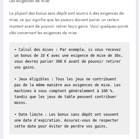
Les exigences de mise
La plupart des bonus sans dépôt sont soumis à des exigences de
mise, ce qui signifie que les joueurs doivent parier un certain
montant avant de pouvoir retirer leurs gains. Voici quelques points
clés concernant les exigences de mise :
• Calcul des mises : Par exemple, si vous recevez 
un bonus de 10 € avec une exigence de mise de 30x, 
vous devrez parier 300 € avant de pouvoir retirer 
vos gains.

• Jeux éligibles : Tous les jeux ne contribuent 
pas de la même manière aux exigences de mise. Les 
machines à sous comptent généralement à 100 %, 
tandis que les jeux de table peuvent contribuer 
moins.

• Date limite : Les bonus sans dépôt ont souvent 
une date d'expiration. Assurez-vous de respecter 
cette date pour éviter de perdre vos gains.