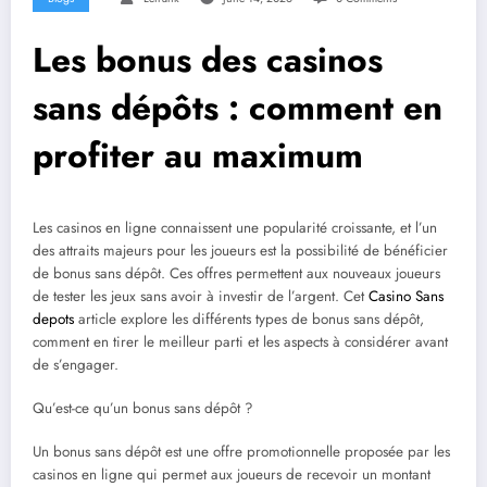
Les bonus des casinos
sans dépôts : comment en
profiter au maximum
Les casinos en ligne connaissent une popularité croissante, et l’un
des attraits majeurs pour les joueurs est la possibilité de bénéficier
de bonus sans dépôt. Ces offres permettent aux nouveaux joueurs
de tester les jeux sans avoir à investir de l’argent. Cet
Casino Sans
depots
article explore les différents types de bonus sans dépôt,
comment en tirer le meilleur parti et les aspects à considérer avant
de s’engager.
Qu’est-ce qu’un bonus sans dépôt ?
Un bonus sans dépôt est une offre promotionnelle proposée par les
casinos en ligne qui permet aux joueurs de recevoir un montant