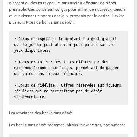
d’argent ou des tours gratuits sans avoir à effectuer de dépôt
préalable. Ces bonus sont conçus pour attirer de nouveaux joueurs
et leur donner un aperçu des jeux proposés par le casino. Il existe
plusieurs types de bonus sans dépôt :
• Bonus en espèces : Un montant d'argent gratuit 
que le joueur peut utiliser pour parier sur les 
jeux disponibles.

• Tours gratuits : Des tours offerts sur des 
machines à sous spécifiques, permettant de gagner 
des gains sans risque financier.

• Bonus de fidélité : Offres réservées aux joueurs 
réguliers qui ne nécessitent pas de dépôt 
supplémentaire.
Les avantages des bonus sans dépôt
Les bonus sans dépôt présentent plusieurs avantages, notamment :