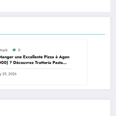
trank
0
anger une Excellente Pizza à Agen
00) ? Découvrez Trattoria Pasta
a Brax
ly 29, 2026