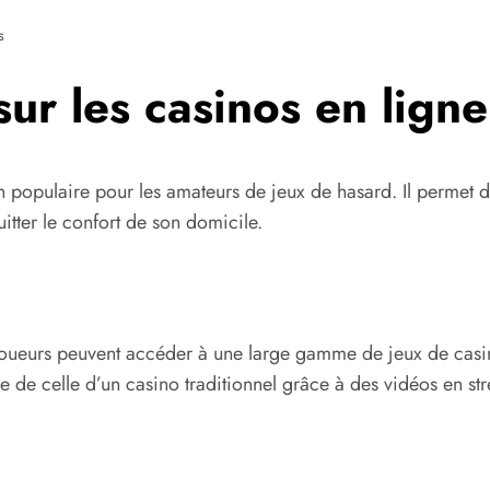
s
sur les casinos en ligne
 populaire pour les amateurs de jeux de hasard. Il permet 
uitter le confort de son domicile.
s joueurs peuvent accéder à une large gamme de jeux de casi
 de celle d’un casino traditionnel grâce à des vidéos en st