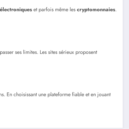
 électroniques
et parfois même les
cryptomonnaies
.
épasser ses limites. Les sites sérieux proposent
s. En choisissant une plateforme fiable et en jouant