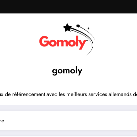
gomoly
 de référencement avec les meilleurs services allemands de
ne