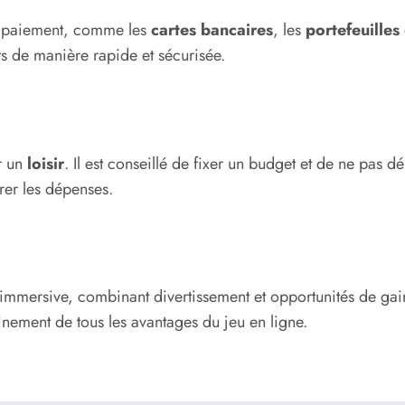
e paiement, comme les
cartes bancaires
, les
portefeuilles
ts de manière rapide et sécurisée.
er un
loisir
. Il est conseillé de fixer un budget et de ne pas d
rer les dépenses.
t immersive, combinant divertissement et opportunités de gain
einement de tous les avantages du jeu en ligne.