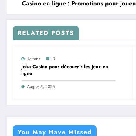
Casino en ligne : Promotions pour joueu
RELATED POSTS
Letrank
0
Joka Casino pour découvrir les jeux en
ligne
August 5, 2026
You May Have Missed