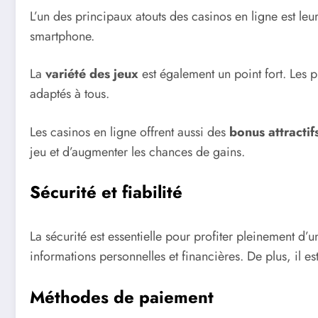
L’un des principaux atouts des casinos en ligne est leu
smartphone.
La
variété des jeux
est également un point fort. Les p
adaptés à tous.
Les casinos en ligne offrent aussi des
bonus attractif
jeu et d’augmenter les chances de gains.
Sécurité et fiabilité
La sécurité est essentielle pour profiter pleinement d’u
informations personnelles et financières. De plus, il e
Méthodes de paiement