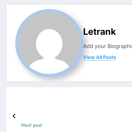
Letrank
Add your Biographi
View All Posts
Next post