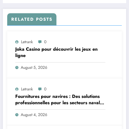
RELATED POSTS
Letrank
0
Joka Casino pour découvrir les jeux en
ligne
August 5, 2026
Letrank
0
Fournitures pour navires : Des solutions
professionnelles pour les secteurs naval et
offshore
August 4, 2026