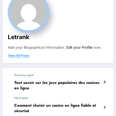
Letrank
Add your Biographical Information.
Edit your Profile
now.
View All Posts
Previous post
Tout savoir sur les jeux populaires des casinos
en ligne
Next post
Comment choisir un casino en ligne fiable et
sécurisé