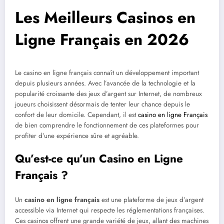
Les Meilleurs Casinos en
Ligne Français en 2026
Le casino en ligne français connaît un développement important
depuis plusieurs années. Avec l’avancée de la technologie et la
popularité croissante des jeux d’argent sur Internet, de nombreux
joueurs choisissent désormais de tenter leur chance depuis le
confort de leur domicile. Cependant, il est
casino en ligne Français
de bien comprendre le fonctionnement de ces plateformes pour
profiter d’une expérience sûre et agréable.
Qu’est-ce qu’un Casino en Ligne
Français ?
Un
casino en ligne français
est une plateforme de jeux d’argent
accessible via Internet qui respecte les réglementations françaises.
Ces casinos offrent une grande variété de jeux, allant des machines