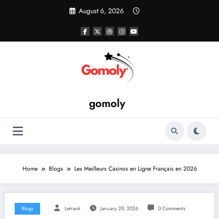
Skip
August 6, 2026
to
content
gomoly
Home
Blogs
Les Meilleurs Casinos en Ligne Français en 2026
Blogs
Letrank
January 29, 2026
0 Comments