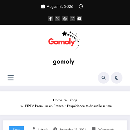
Skip
August 8, 2026
to
content
gomoly
Home
Blogs
L’IPTV Premium en France : L’expérience télévisuelle ultime
Blogs
Letrank
September 13, 2024
0 Comments