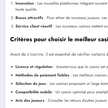
Innovation
: Les nouvelles plateformes intègrent souvent
haute qualité.
Bonus attractifs
: Pour attirer de nouveaux joueurs, ces
Service client réactif
: Les nouveaux casinos mettent sou
Critères pour choisir le meilleur cas
Avant de s’inscrire, il est essentiel de vérifier certains 
Licence et régulation
: Assurez-vous que le casino est a
Méthodes de paiement fiables
: Les meilleurs casinos 
Sélection de jeux
: Les casinos proposant un large éven
Compatibilité mobile
: Un casino optimisé pour smartph
Avis des joueurs
: Consulter les retours d’autres joueurs 