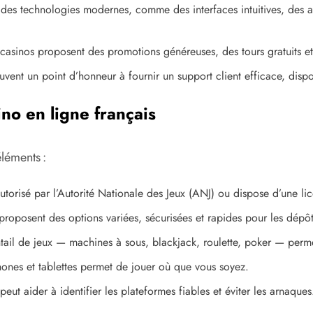
 des technologies modernes, comme des interfaces intuitives, des 
 casinos proposent des promotions généreuses, des tours gratuits 
vent un point d’honneur à fournir un support client efficace, disp
ino en ligne français
éléments :
utorisé par l’Autorité Nationale des Jeux (ANJ) ou dispose d’une lic
proposent des options variées, sécurisées et rapides pour les dépôts 
tail de jeux — machines à sous, blackjack, roulette, poker — perm
ones et tablettes permet de jouer où que vous soyez.
peut aider à identifier les plateformes fiables et éviter les arnaques