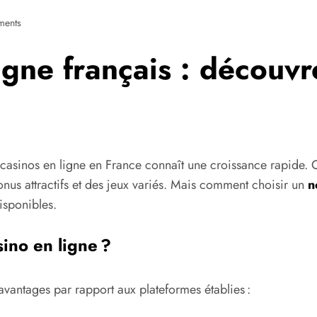
ents
gne français : découvre
s casinos en ligne en France connaît une croissance rapide. 
nus attractifs et des jeux variés. Mais comment choisir un
n
isponibles.
ino en ligne ?
avantages par rapport aux plateformes établies :