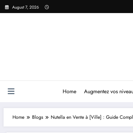
Skip
August 7, 2026
to
content
Home
Augmentez vos niveaux
Home
Blogs
Nutella en Vente à [Ville] : Guide Compl