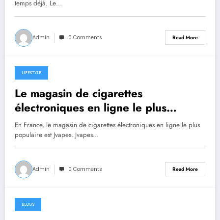
temps déjà. Le…
Admin
0 Comments
Read More
LIFESTYLE
April 11, 2023
Le magasin de cigarettes
électroniques en ligne le plus
populaire de France
En France, le magasin de cigarettes électroniques en ligne le plus
populaire est Jvapes. Jvapes…
Admin
0 Comments
Read More
BLOGS
March 29, 2023