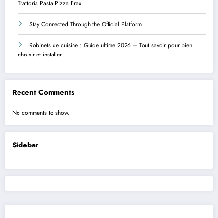
Trattoria Pasta Pizza Brax
Stay Connected Through the Official Platform
Robinets de cuisine : Guide ultime 2026 – Tout savoir pour bien
choisir et installer
Recent Comments
No comments to show.
Sidebar