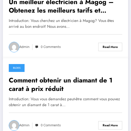
Un meilleur électricien à Magog –
Obtenez les meilleurs tarifs et
qualité
Introduction: Vous cherchez un électricien à Magog? Vous êtes
arrivé au bon endroit! Nous avons…
Admin
0 Comments
Read More
BLOGS
March 11, 2023
Comment obtenir un diamant de 1
carat à prix réduit
Introduction: Vous vous demandez peut-être comment vous pouvez
obtenir un diamant de 1 carat à…
Admin
0 Comments
Read More