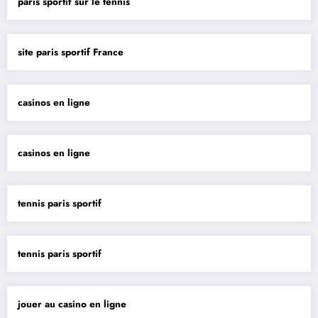
paris sportif sur le tennis
site paris sportif France
casinos en ligne
casinos en ligne
tennis paris sportif
tennis paris sportif
jouer au casino en ligne