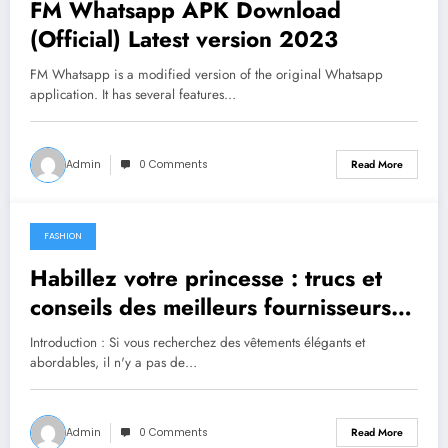
FM Whatsapp APK Download
(Official) Latest version 2023
FM Whatsapp is a modified version of the original Whatsapp
application. It has several features…
Admin
0 Comments
Read More
FASHION
March 21, 2023
Habillez votre princesse : trucs et
conseils des meilleurs fournisseurs
de style
Introduction : Si vous recherchez des vêtements élégants et
abordables, il n'y a pas de…
Admin
0 Comments
Read More