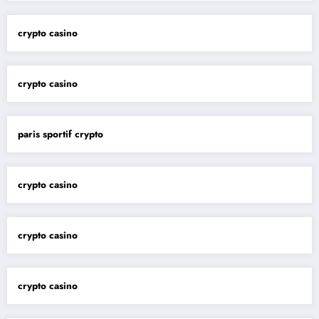
crypto casino
crypto casino
paris sportif crypto
crypto casino
crypto casino
crypto casino