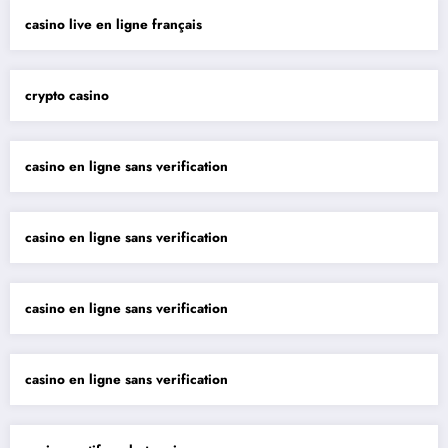
casino live en ligne français
crypto casino
casino en ligne sans verification
casino en ligne sans verification
casino en ligne sans verification
casino en ligne sans verification