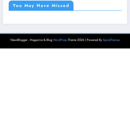
You May Have Missed
NewsBlogger - Magazine & Blog
WordPress
Theme 2026 | Powered By
SpiceThemes