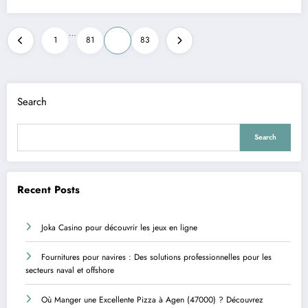
Posts
…
1
81
82
83
pagination
Search
Search
Recent Posts
Joka Casino pour découvrir les jeux en ligne
Fournitures pour navires : Des solutions professionnelles pour les
secteurs naval et offshore
Où Manger une Excellente Pizza à Agen (47000) ? Découvrez