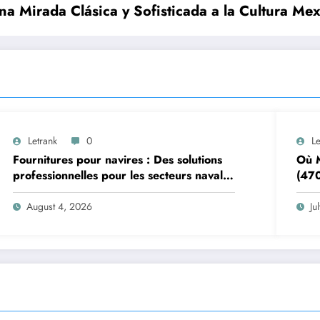
a Mirada Clásica y Sofisticada a la Cultura Me
Letrank
0
Le
Fournitures pour navires : Des solutions
Où M
professionnelles pour les secteurs naval
(470
et offshore
Pizz
August 4, 2026
Ju