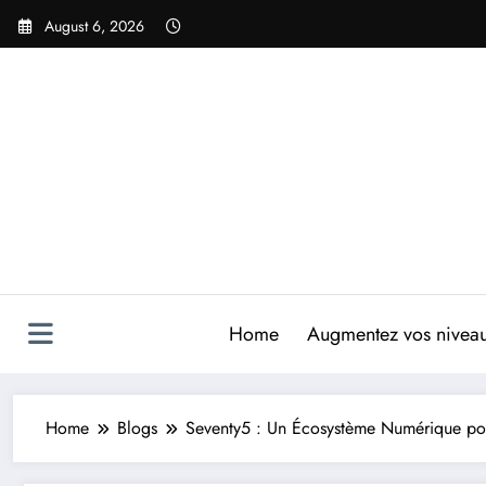
Skip
August 6, 2026
to
content
Home
Augmentez vos niveaux
Home
Blogs
Seventy5 : Un Écosystème Numérique po