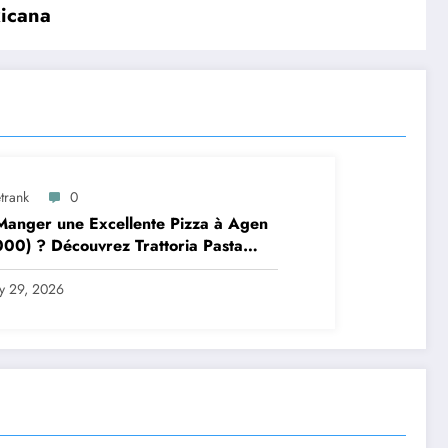
xicana
trank
0
anger une Excellente Pizza à Agen
00) ? Découvrez Trattoria Pasta
a Brax
ly 29, 2026