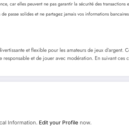
nce, car elles peuvent ne pas garantir la sécurité des transactions 
s de passe solides et ne partagez jamais vos informations bancaires
vertissante et flexible pour les amateurs de jeux d’argent. C
re responsable et de jouer avec modération. En suivant ces 
cal Information.
Edit your Profile
now.