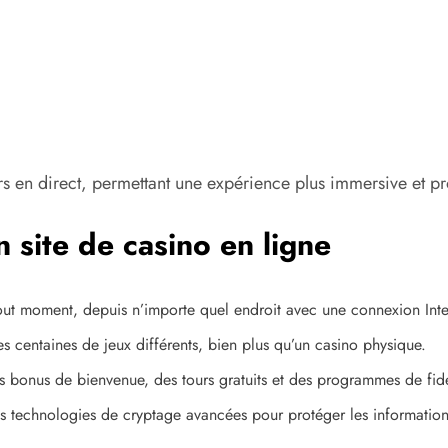
rs en direct, permettant une expérience plus immersive et pr
 site de casino en ligne
out moment, depuis n’importe quel endroit avec une connexion Inte
es centaines de jeux différents, bien plus qu’un casino physique.
bonus de bienvenue, des tours gratuits et des programmes de fidél
des technologies de cryptage avancées pour protéger les information