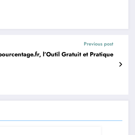
Previous post
urcentage.fr, l’Outil Gratuit et Pratique