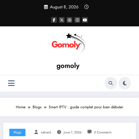
Skip
August 8, 2026
to
content
gomoly
Home
Blogs
Smart IPTV : guide complet pour bien débuter
Blogs
Letrank
June 7, 2026
0 Comments