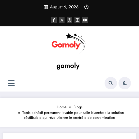
Skip
August 6, 2026
to
content
gomoly
Home
Blogs
Tapis adhésif permanent lavable pour salle blanche : la solution
réutilisable qui révolutionne le contrôle de contamination