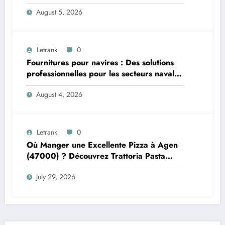
August 5, 2026
Letrank
0
Fournitures pour navires : Des solutions
professionnelles pour les secteurs naval et
offshore
August 4, 2026
Letrank
0
Où Manger une Excellente Pizza à Agen
(47000) ? Découvrez Trattoria Pasta
Pizza Brax
July 29, 2026