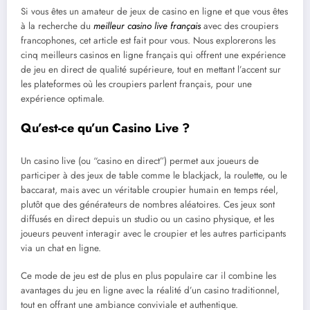
Si vous êtes un amateur de jeux de casino en ligne et que vous êtes
à la recherche du
meilleur casino live français
avec des croupiers
francophones, cet article est fait pour vous. Nous explorerons les
cinq meilleurs casinos en ligne français qui offrent une expérience
de jeu en direct de qualité supérieure, tout en mettant l’accent sur
les plateformes où les croupiers parlent français, pour une
expérience optimale.
Qu’est-ce qu’un Casino Live ?
Un casino live (ou “casino en direct”) permet aux joueurs de
participer à des jeux de table comme le blackjack, la roulette, ou le
baccarat, mais avec un véritable croupier humain en temps réel,
plutôt que des générateurs de nombres aléatoires. Ces jeux sont
diffusés en direct depuis un studio ou un casino physique, et les
joueurs peuvent interagir avec le croupier et les autres participants
via un chat en ligne.
Ce mode de jeu est de plus en plus populaire car il combine les
avantages du jeu en ligne avec la réalité d’un casino traditionnel,
tout en offrant une ambiance conviviale et authentique.