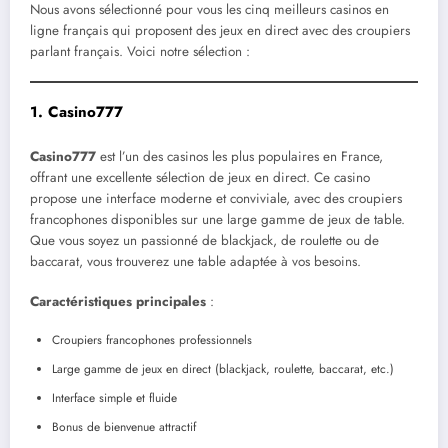
Nous avons sélectionné pour vous les cinq meilleurs casinos en
ligne français qui proposent des jeux en direct avec des croupiers
parlant français. Voici notre sélection :
1. Casino777
Casino777
est l’un des casinos les plus populaires en France,
offrant une excellente sélection de jeux en direct. Ce casino
propose une interface moderne et conviviale, avec des croupiers
francophones disponibles sur une large gamme de jeux de table.
Que vous soyez un passionné de blackjack, de roulette ou de
baccarat, vous trouverez une table adaptée à vos besoins.
Caractéristiques principales
:
Croupiers francophones professionnels
Large gamme de jeux en direct (blackjack, roulette, baccarat, etc.)
Interface simple et fluide
Bonus de bienvenue attractif