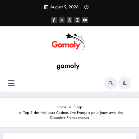
Skip
August 9, 2026
to
content
gomoly
Home
Blogs
Top 5 des Meilleurs Casinos Live Français pour Jouer avec des
Croupiers Francophones