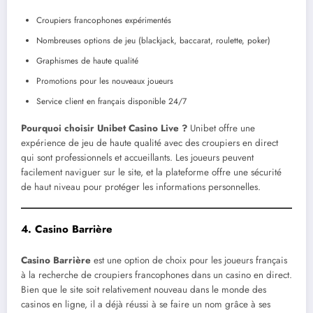
Croupiers francophones expérimentés
Nombreuses options de jeu (blackjack, baccarat, roulette, poker)
Graphismes de haute qualité
Promotions pour les nouveaux joueurs
Service client en français disponible 24/7
Pourquoi choisir Unibet Casino Live ?
Unibet offre une
expérience de jeu de haute qualité avec des croupiers en direct
qui sont professionnels et accueillants. Les joueurs peuvent
facilement naviguer sur le site, et la plateforme offre une sécurité
de haut niveau pour protéger les informations personnelles.
4. Casino Barrière
Casino Barrière
est une option de choix pour les joueurs français
à la recherche de croupiers francophones dans un casino en direct.
Bien que le site soit relativement nouveau dans le monde des
casinos en ligne, il a déjà réussi à se faire un nom grâce à ses