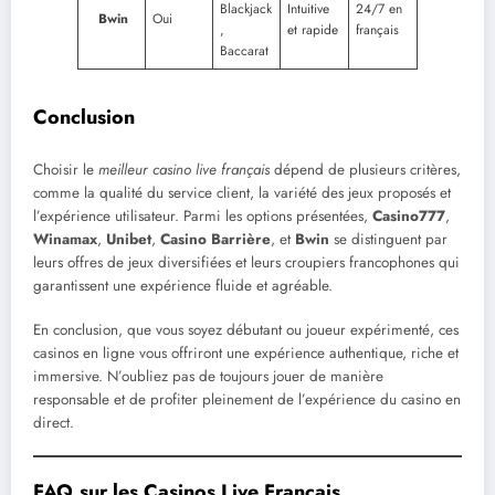
Blackjack
Intuitive
24/7 en
Bwin
Oui
,
et rapide
français
Baccarat
Conclusion
Choisir le
meilleur casino live français
dépend de plusieurs critères,
comme la qualité du service client, la variété des jeux proposés et
l’expérience utilisateur. Parmi les options présentées,
Casino777
,
Winamax
,
Unibet
,
Casino Barrière
, et
Bwin
se distinguent par
leurs offres de jeux diversifiées et leurs croupiers francophones qui
garantissent une expérience fluide et agréable.
En conclusion, que vous soyez débutant ou joueur expérimenté, ces
casinos en ligne vous offriront une expérience authentique, riche et
immersive. N’oubliez pas de toujours jouer de manière
responsable et de profiter pleinement de l’expérience du casino en
direct.
FAQ sur les Casinos Live Français