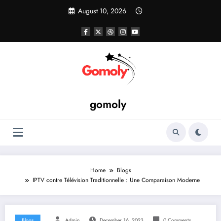
Skip
August 10, 2026
to
content
gomoly
Home
Blogs
IPTV contre Télévision Traditionnelle : Une Comparaison Moderne
Blogs
Admin
December 16, 2023
0 Comments