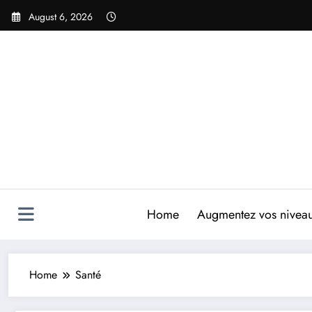
Skip
August 6, 2026
to
content
Home
Augmentez vos niveaux
Home
Santé