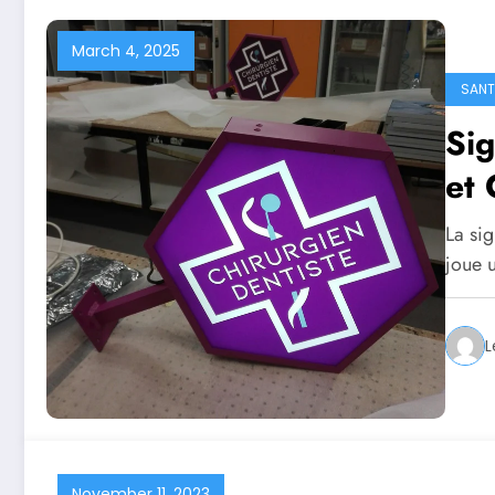
March 4, 2025
SANT
Sig
et 
La sig
joue u
L
November 11, 2023