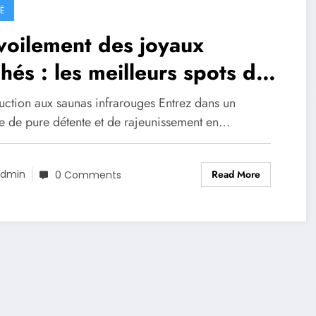
É
voilement des joyaux
hés : les meilleurs spots de
na infrarouge en Suisse
duction aux saunas infrarouges Entrez dans un
 de pure détente et de rajeunissement en…
Read More
dmin
0 Comments