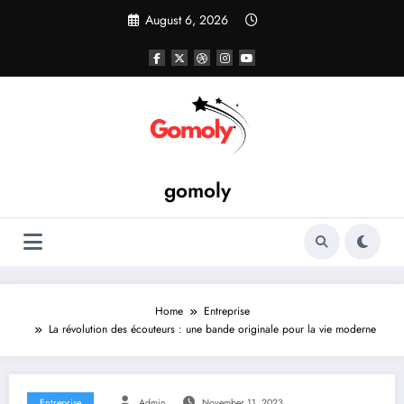
Skip
August 6, 2026
to
content
gomoly
Home
Entreprise
La révolution des écouteurs : une bande originale pour la vie moderne
Entreprise
Admin
November 11, 2023