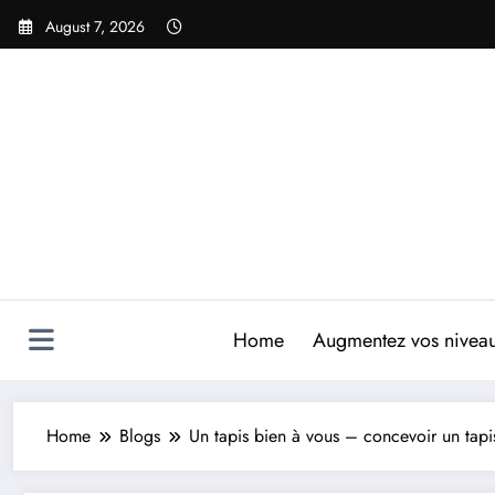
Skip
August 7, 2026
to
content
Home
Augmentez vos niveaux
Home
Blogs
Un tapis bien à vous – concevoir un tapis