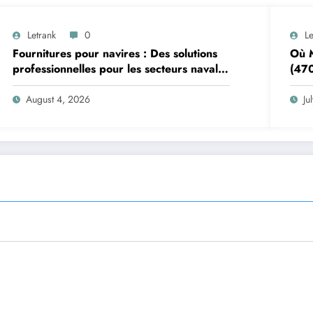
Letrank
0
Le
Fournitures pour navires : Des solutions
Où M
professionnelles pour les secteurs naval
(470
et offshore
Pizz
August 4, 2026
Ju