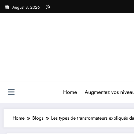
Skip
August 8, 2026
to
content
Home
Augmentez vos niveaux
Home
Blogs
Les types de transformateurs expliqués da