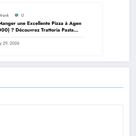
trank
0
anger une Excellente Pizza à Agen
00) ? Découvrez Trattoria Pasta
a Brax
ly 29, 2026