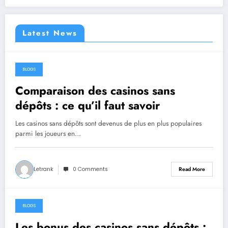
Latest News
BLOGS
June 14, 2026
Comparaison des casinos sans
dépôts : ce qu’il faut savoir
Les casinos sans dépôts sont devenus de plus en plus populaires
parmi les joueurs en…
Letrank
0 Comments
Read More
BLOGS
June 14, 2026
Les bonus des casinos sans dépôts :