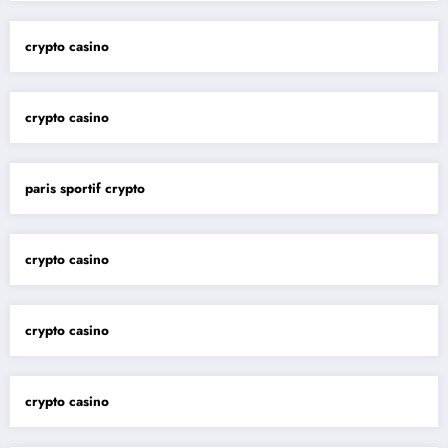
crypto casino
crypto casino
paris sportif crypto
crypto casino
crypto casino
crypto casino