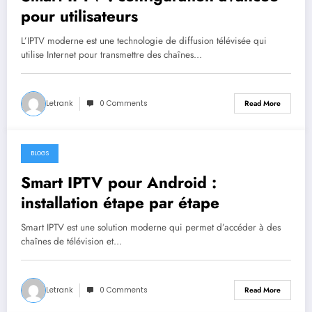
pour utilisateurs
L’IPTV moderne est une technologie de diffusion télévisée qui
utilise Internet pour transmettre des chaînes…
Letrank
0 Comments
Read More
BLOGS
June 7, 2026
Smart IPTV pour Android :
installation étape par étape
Smart IPTV est une solution moderne qui permet d’accéder à des
chaînes de télévision et…
Letrank
0 Comments
Read More