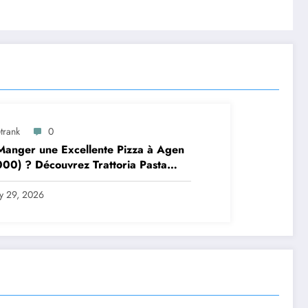
trank
0
anger une Excellente Pizza à Agen
00) ? Découvrez Trattoria Pasta
a Brax
ly 29, 2026