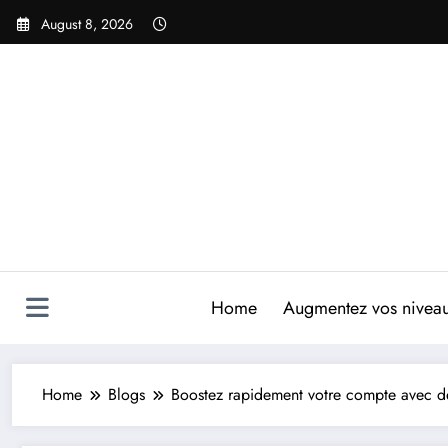
Skip
August 8, 2026
to
content
Home
Augmentez vos niveaux
Home
Blogs
Boostez rapidement votre compte avec de