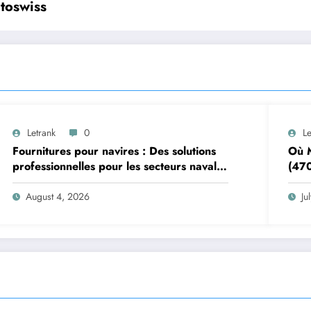
itoswiss
Letrank
0
Le
Fournitures pour navires : Des solutions
Où M
professionnelles pour les secteurs naval
(470
et offshore
Pizz
August 4, 2026
Ju