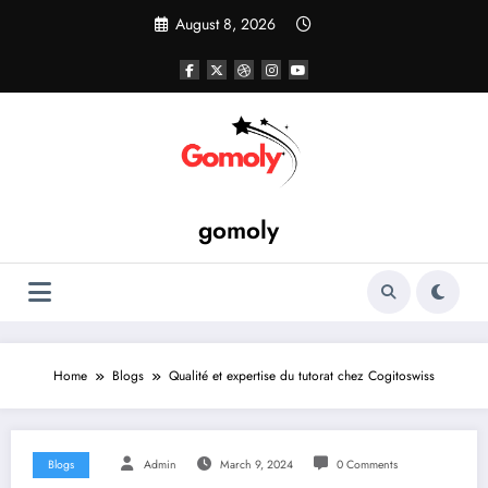
Skip
August 8, 2026
to
content
gomoly
Home
Blogs
Qualité et expertise du tutorat chez Cogitoswiss
Blogs
Admin
March 9, 2024
0 Comments