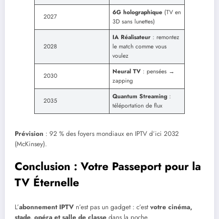
6G holographique
(TV en
2027
3D sans lunettes)
IA Réalisateur
: remontez
2028
le match comme vous
voulez
Neural TV
: pensées →
2030
zapping
Quantum Streaming
:
2035
téléportation de flux
Prévision
: 92 % des foyers mondiaux en IPTV d’ici 2032
(McKinsey).
Conclusion : Votre Passeport pour la
TV Éternelle
L’
abonnement IPTV
n’est pas un gadget : c’est
votre cinéma,
stade, opéra et salle de classe
dans la poche.