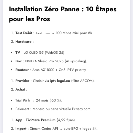
Installation Zéro Panne : 10 Étapes
pour les Pros
Test Débit
:
→ 100 Mbps mini pour 8K.
fast.com
Hardware
:
TV
: LG OLED G5 (WebOS 25).
Box
: NVIDIA Shield Pro 2025 (AI upscaling).
Routeur
: Asus AX11000 + QoS IPTV priority.
Provider
: Choisir via
iptv-legal.eu
(filtre ARCOM).
Achat
:
Trial 96 h → 24 mois (-60 %).
Paiement : Monero ou carte virtuelle Privacy.com.
App
:
TiviMate Premium
(4,99 €/an).
Import
: Xtream Codes API → auto-EPG + logos 4K.