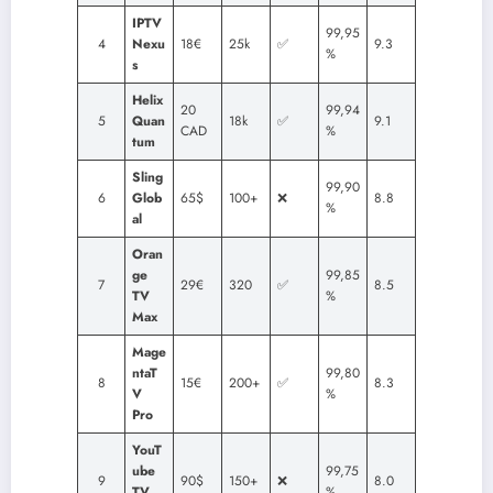
IPTV
99,95
4
Nexu
18€
25k
✅
9.3
%
s
Helix
20
99,94
5
Quan
18k
✅
9.1
CAD
%
tum
Sling
99,90
6
Glob
65$
100+
❌
8.8
%
al
Oran
ge
99,85
7
29€
320
✅
8.5
TV
%
Max
Mage
ntaT
99,80
8
15€
200+
✅
8.3
V
%
Pro
YouT
ube
99,75
9
90$
150+
❌
8.0
TV
%