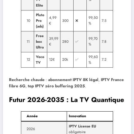
Elite
Pluto
4,99
99,50
10
Pro
300
❌
7.5
€
%
(ads)
Free
39,99
99,70
11
box
280
✅
7.8
€
%
Ultra
Voco
99,60
12
12€
20k
✅
7.2
TV
%
Recherche chaude
:
abonnement IPTV 8K légal
,
IPTV France
fibre 6G
,
top IPTV zéro buffering 2025
.
Futur 2026-2035 : La TV Quantique
Année
Innovation
IPTV License EU
2026
obligatoire