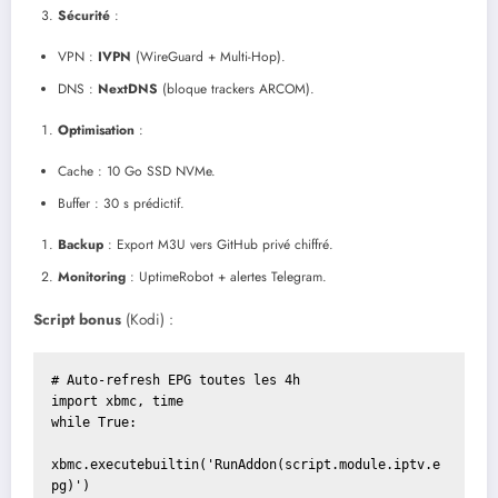
Sécurité
:
VPN :
IVPN
(WireGuard + Multi-Hop).
DNS :
NextDNS
(bloque trackers ARCOM).
Optimisation
:
Cache : 10 Go SSD NVMe.
Buffer : 30 s prédictif.
Backup
: Export M3U vers GitHub privé chiffré.
Monitoring
: UptimeRobot + alertes Telegram.
Script bonus
(Kodi) :
# Auto-refresh EPG toutes les 4h

import xbmc, time

while True:

xbmc.executebuiltin('RunAddon(script.module.iptv.e
pg)')
