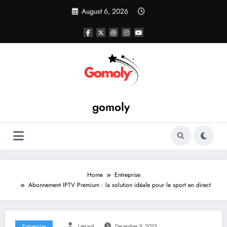
Skip
August 6, 2026
to
content
gomoly
Home
Entreprise
Abonnement IPTV Premium : la solution idéale pour le sport en direct
Entreprise
Letrank
December 9, 2025