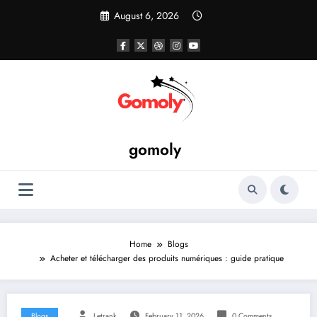
Skip
August 6, 2026
to
content
gomoly
Home
Blogs
Acheter et télécharger des produits numériques : guide pratique
Blogs
Letrank
February 11, 2026
0 Comments