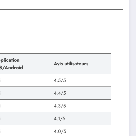
plication
Avis utilisateurs
S/Android
i
4,5/5
i
4,4/5
i
4,3/5
i
4,1/5
i
4,0/5