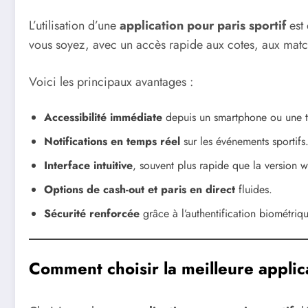
L’utilisation d’une
application pour paris sportif
est 
vous soyez, avec un accès rapide aux cotes, aux matchs
Voici les principaux avantages :
Accessibilité immédiate
depuis un smartphone ou une ta
Notifications en temps réel
sur les événements sportifs
Interface intuitive
, souvent plus rapide que la version 
Options de cash-out et paris en direct
fluides.
Sécurité renforcée
grâce à l’authentification biométriq
Comment choisir la meilleure applica