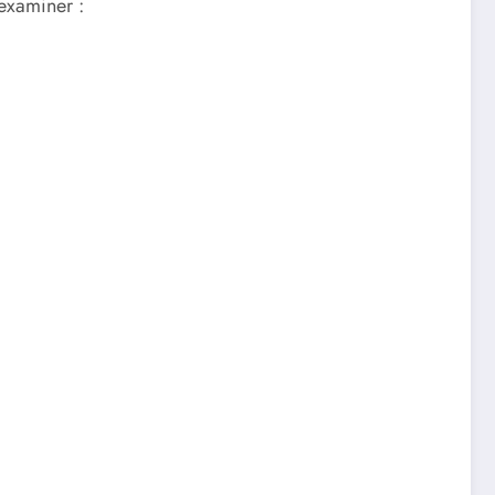
 examiner :