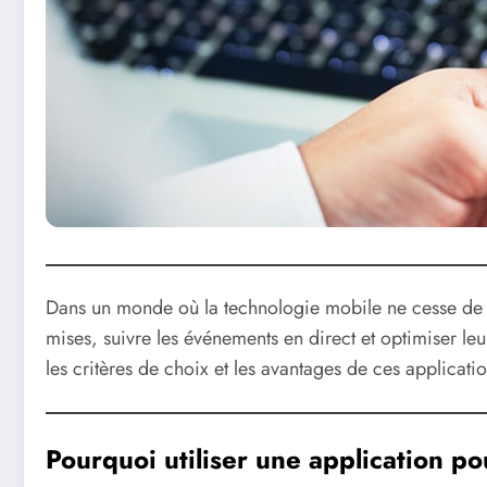
Dans un monde où la technologie mobile ne cesse de cr
mises, suivre les événements en direct et optimiser le
les critères de choix et les avantages de ces applicati
Pourquoi utiliser une application pou