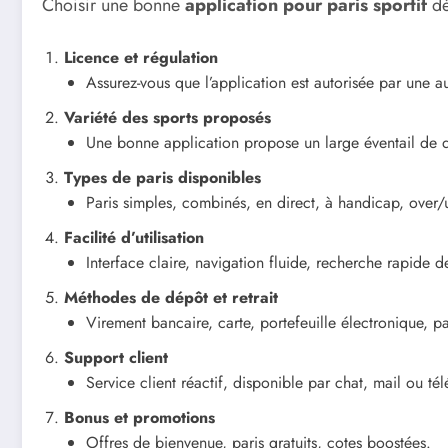
Choisir une bonne
application pour paris sportif
dé
Licence et régulation
Assurez-vous que l’application est autorisée par une a
Variété des sports proposés
Une bonne application propose un large éventail de dis
Types de paris disponibles
Paris simples, combinés, en direct, à handicap, over/
Facilité d’utilisation
Interface claire, navigation fluide, recherche rapide 
Méthodes de dépôt et retrait
Virement bancaire, carte, portefeuille électronique, pa
Support client
Service client réactif, disponible par chat, mail ou té
Bonus et promotions
Offres de bienvenue, paris gratuits, cotes boostées.