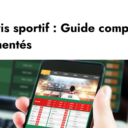
is sportif : Guide comp
mentés