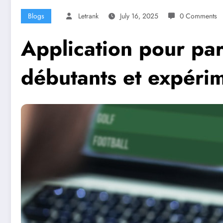
Blogs
Letrank
July 16, 2025
0 Comments
Application pour par
débutants et expéri