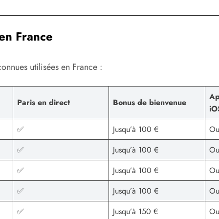
 en France
connues utilisées en France :
Ap
Paris en direct
Bonus de bienvenue
iO
✅
Jusqu’à 100 €
Ou
✅
Jusqu’à 100 €
Ou
✅
Jusqu’à 100 €
Ou
✅
Jusqu’à 100 €
Ou
✅
Jusqu’à 150 €
Ou