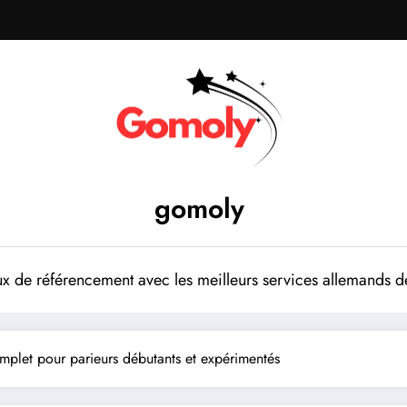
gomoly
 de référencement avec les meilleurs services allemands de
omplet pour parieurs débutants et expérimentés