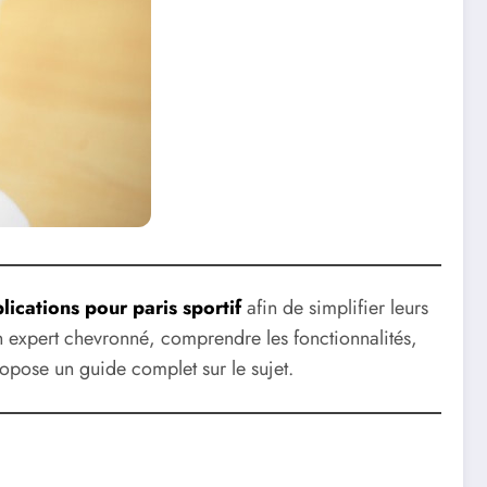
lications pour paris sportif
afin de simplifier leurs
un expert chevronné, comprendre les fonctionnalités,
propose un guide complet sur le sujet.