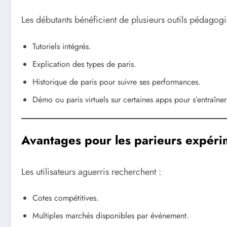
Les débutants bénéficient de plusieurs outils pédago
Tutoriels intégrés.
Explication des types de paris.
Historique de paris pour suivre ses performances.
Démo ou paris virtuels sur certaines apps pour s’entraîner
Avantages pour les parieurs expér
Les utilisateurs aguerris recherchent :
Cotes compétitives.
Multiples marchés disponibles par événement.