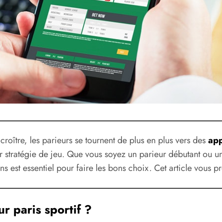
oître, les parieurs se tournent de plus en plus vers des
app
ur stratégie de jeu. Que vous soyez un parieur débutant ou 
ons est essentiel pour faire les bons choix. Cet article vous 
r paris sportif ?