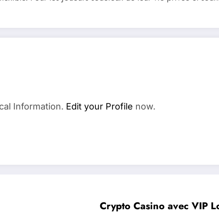
cal Information.
Edit your Profile
now.
Crypto Casino avec VIP L