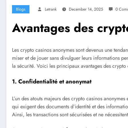
Blogs
Letrank
December 14, 2025
0 Com
Avantages des crypt
Les crypto casinos anonymes sont devenus une tendance
miser et de jouer sans divulguer leurs informations pers
la sécurité. Voici les principaux avantages des crypt
1. Confidentialité et anonymat
L’un des atouts majeurs des crypto casinos anonymes e
qui exigent des documents d’identité et des informati
Ainsi, les transactions sont sécurisées et ne nécessiten