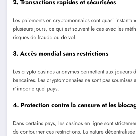
2. Transactions rapides et sécurisées
Les paiements en cryptomonnaies sont quasi instantanés
plusieurs jours, ce qui est souvent le cas avec les mét
risques de fraude ou de vol.
3. Accès mondial sans restrictions
Les crypto casinos anonymes permettent aux joueurs du
bancaires. Les cryptomonnaies ne sont pas soumises au
n’importe quel pays.
4. Protection contre la censure et les bloca
Dans certains pays, les casinos en ligne sont stricteme
de contourner ces restrictions. La nature décentralisé