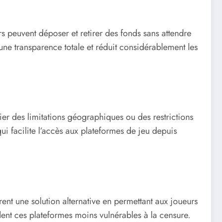
s peuvent déposer et retirer des fonds sans attendre
 une transparence totale et réduit considérablement les
er des limitations géographiques ou des restrictions
i facilite l’accès aux plateformes de jeu depuis
rent une solution alternative en permettant aux joueurs
dent ces plateformes moins vulnérables à la censure.