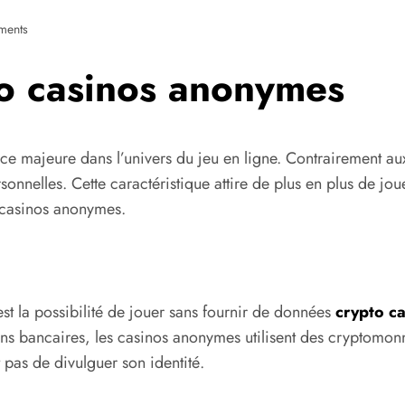
ments
o casinos anonymes
 majeure dans l’univers du jeu en ligne. Contrairement aux 
onnelles. Cette caractéristique attire de plus en plus de jou
o casinos anonymes.
st la possibilité de jouer sans fournir de données
crypto c
ons bancaires, les casinos anonymes utilisent des cryptomon
t pas de divulguer son identité.