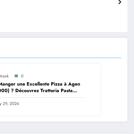
trank
0
anger une Excellente Pizza à Agen
00) ? Découvrez Trattoria Pasta
a Brax
ly 29, 2026