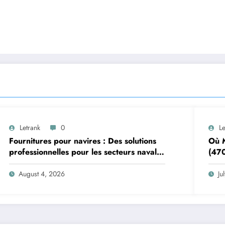
Letrank
0
Le
Fournitures pour navires : Des solutions
Où M
professionnelles pour les secteurs naval
(470
et offshore
Pizz
August 4, 2026
Ju