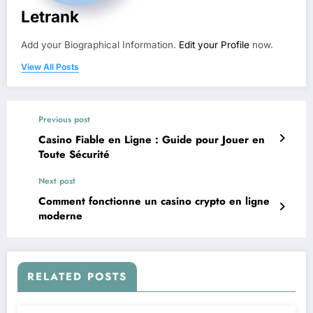
Letrank
Add your Biographical Information.
Edit your Profile
now.
View All Posts
Previous post
Casino Fiable en Ligne : Guide pour Jouer en
Toute Sécurité
Next post
Comment fonctionne un casino crypto en ligne
moderne
RELATED POSTS