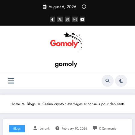
Skip
August 6, 2026
to
content
gomoly
Home
Blogs
Casino crypto : avantages et conseils pour débutants
Blogs
Letrank
February 10, 2026
0 Comments