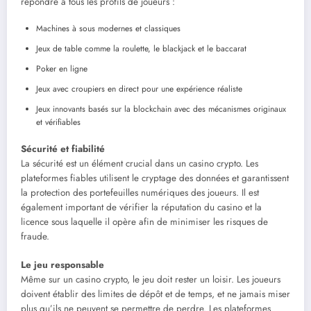
répondre à tous les profils de joueurs :
Machines à sous modernes et classiques
Jeux de table comme la roulette, le blackjack et le baccarat
Poker en ligne
Jeux avec croupiers en direct pour une expérience réaliste
Jeux innovants basés sur la blockchain avec des mécanismes originaux
et vérifiables
Sécurité et fiabilité
La sécurité est un élément crucial dans un casino crypto. Les
plateformes fiables utilisent le cryptage des données et garantissent
la protection des portefeuilles numériques des joueurs. Il est
également important de vérifier la réputation du casino et la
licence sous laquelle il opère afin de minimiser les risques de
fraude.
Le jeu responsable
Même sur un casino crypto, le jeu doit rester un loisir. Les joueurs
doivent établir des limites de dépôt et de temps, et ne jamais miser
plus qu’ils ne peuvent se permettre de perdre. Les plateformes