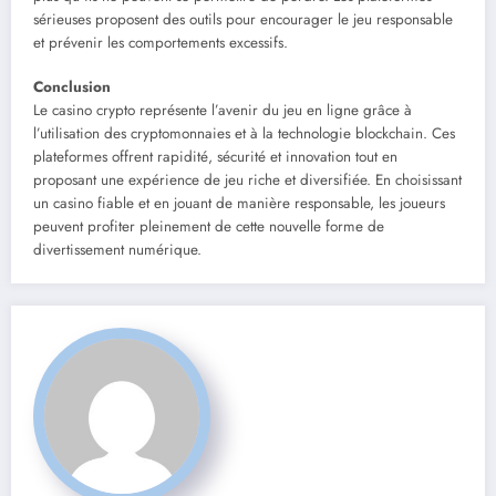
sérieuses proposent des outils pour encourager le jeu responsable
et prévenir les comportements excessifs.
Conclusion
Le casino crypto représente l’avenir du jeu en ligne grâce à
l’utilisation des cryptomonnaies et à la technologie blockchain. Ces
plateformes offrent rapidité, sécurité et innovation tout en
proposant une expérience de jeu riche et diversifiée. En choisissant
un casino fiable et en jouant de manière responsable, les joueurs
peuvent profiter pleinement de cette nouvelle forme de
divertissement numérique.