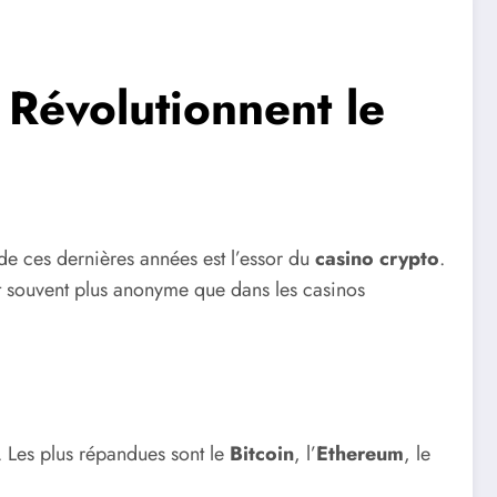
Révolutionnent le
de ces dernières années est l’essor du
casino crypto
.
t souvent plus anonyme que dans les casinos
 Les plus répandues sont le
Bitcoin
, l’
Ethereum
, le