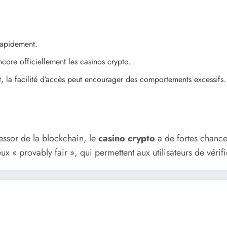
rapidement.
ncore officiellement les casinos crypto.
 la facilité d’accès peut encourager des comportements excessifs.
essor de la blockchain, le
casino crypto
a de fortes chance
x « provably fair », qui permettent aux utilisateurs de vérifi