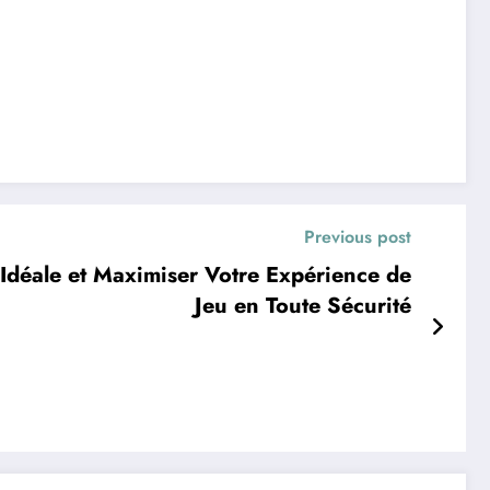
Previous post
 Idéale et Maximiser Votre Expérience de
Jeu en Toute Sécurité