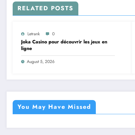
RELATED POSTS
Letrank
0
Joka Casino pour découvrir les jeux en
ligne
August 5, 2026
You May Have Missed