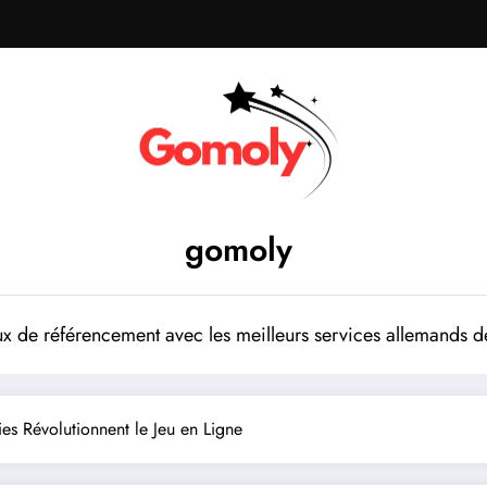
gomoly
 de référencement avec les meilleurs services allemands de
s Révolutionnent le Jeu en Ligne