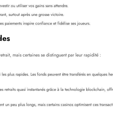
estir ou utiliser vos gains sans attendre.
rant, surtout après une grosse victoire.
s paiements inspire confiance et fidélise ses joueurs.
des
trait, mais certaines se distinguent par leur rapidité :
 les plus rapides. Les fonds peuvent être transférés en quelques he
retraits quasi instantanés grâce à la technologie blockchain, offra
ent un peu plus longs, mais certains casinos optimisent ces transact