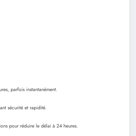
ures, parfois instantanément.
nt sécurité et rapidité.
ions pour réduire le délai à 24 heures.