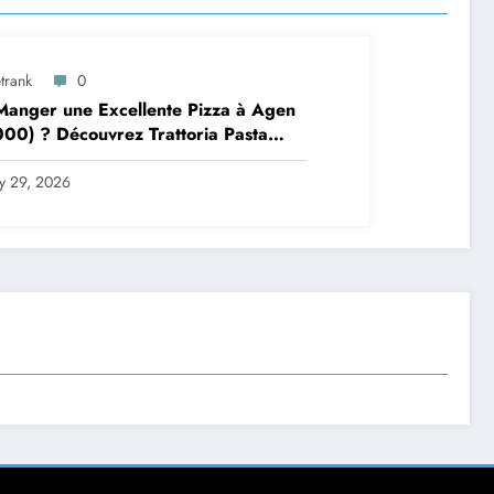
trank
0
anger une Excellente Pizza à Agen
00) ? Découvrez Trattoria Pasta
a Brax
ly 29, 2026