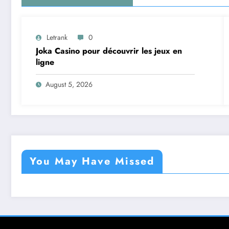
Letrank
0
Joka Casino pour découvrir les jeux en
ligne
August 5, 2026
You May Have Missed