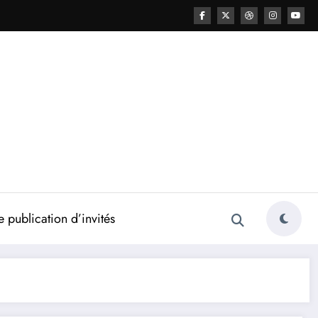
 publication d’invités