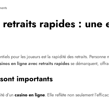
ents
 retraits rapides : une
tiels pour les joueurs est la rapidité des retraits. Personne 
sinos en ligne avec retraits rapides
se démarquent, offran
 sont importants
lité d’un
casino en ligne
. Elle reflète non seulement l’effi