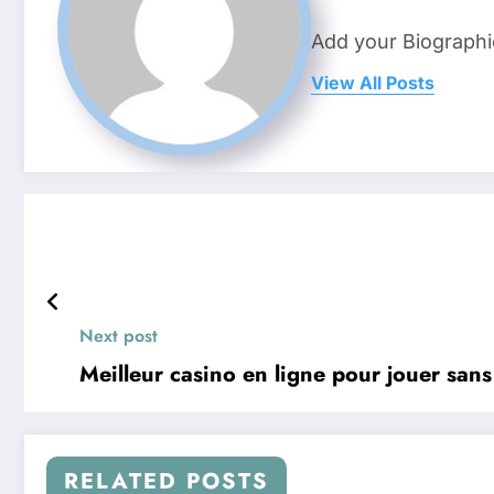
Add your Biographi
View All Posts
Next post
Meilleur casino en ligne pour jouer sans
RELATED POSTS