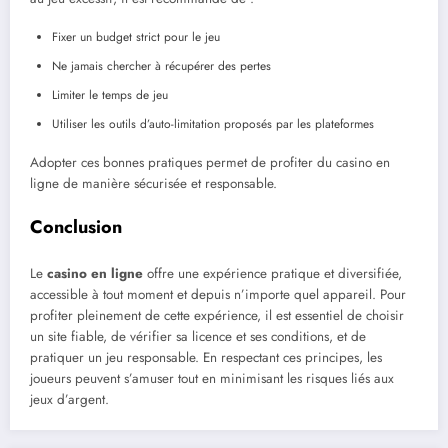
Fixer un budget strict pour le jeu
Ne jamais chercher à récupérer des pertes
Limiter le temps de jeu
Utiliser les outils d’auto-limitation proposés par les plateformes
Adopter ces bonnes pratiques permet de profiter du casino en
ligne de manière sécurisée et responsable.
Conclusion
Le
casino en ligne
offre une expérience pratique et diversifiée,
accessible à tout moment et depuis n’importe quel appareil. Pour
profiter pleinement de cette expérience, il est essentiel de choisir
un site fiable, de vérifier sa licence et ses conditions, et de
pratiquer un jeu responsable. En respectant ces principes, les
joueurs peuvent s’amuser tout en minimisant les risques liés aux
jeux d’argent.