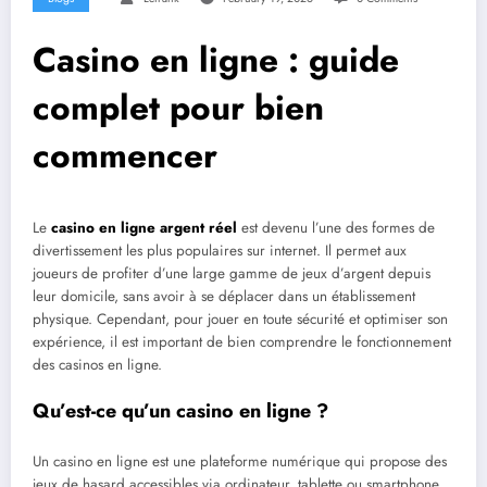
Casino en ligne : guide
complet pour bien
commencer
Le
casino en ligne argent réel
est devenu l’une des formes de
divertissement les plus populaires sur internet. Il permet aux
joueurs de profiter d’une large gamme de jeux d’argent depuis
leur domicile, sans avoir à se déplacer dans un établissement
physique. Cependant, pour jouer en toute sécurité et optimiser son
expérience, il est important de bien comprendre le fonctionnement
des casinos en ligne.
Qu’est-ce qu’un casino en ligne ?
Un casino en ligne est une plateforme numérique qui propose des
jeux de hasard accessibles via ordinateur, tablette ou smartphone.