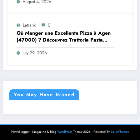
August 4, 2026
Letrank
0
Où Manger une Excellente Pizza à Agen
(47000) ? Découvrez Trattoria Pasta
Pizza Brax
July 29, 2026
You May Have Missed
NewsBlogger - Magazine & Blog
WordPress
Theme 2026 | Powered By
SpiceThemes