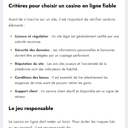
Critères pour choisir un casino en ligne fiable
Avant de s’inscrire sur un site, il est important de vérifier certains
éléments :
Licence et régulation
: Un site légal est généralement certifié par une
autorité reconnue.
Sécurité des données
: Les informations personnelles et bancaires
doivent être protégées par un cryptage performant.
Réputation du site
: Les avis des joueurs et l’ancienneté de la
plateforme sont des indicateurs de fiabilité.
Conditions des bonus
: Il est essentiel de lire attentivement les
exigences de mise avant de pouvoir retirer les gains.
Support client
: Un service client réactif et disponible est un signe de
sérieux.
Le jeu responsable
Le casino en ligne doit rester un loisir. Pour éviter les risques liés
au jeu excessif, il est recommandé de :