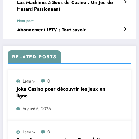
Les Machines à Sous de Casino : Un Jeu de
Hasard Passionnant
Next post
Abonnement IPTV : Tout savoir
RELATED POSTS
Letrank
0
Joka Casino pour découvrir les jeux en
ligne
August 5, 2026
Letrank
0