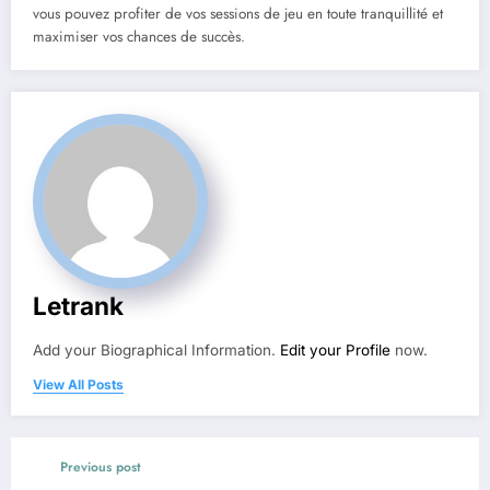
vous pouvez profiter de vos sessions de jeu en toute tranquillité et
maximiser vos chances de succès.
Letrank
Add your Biographical Information.
Edit your Profile
now.
View All Posts
Previous post