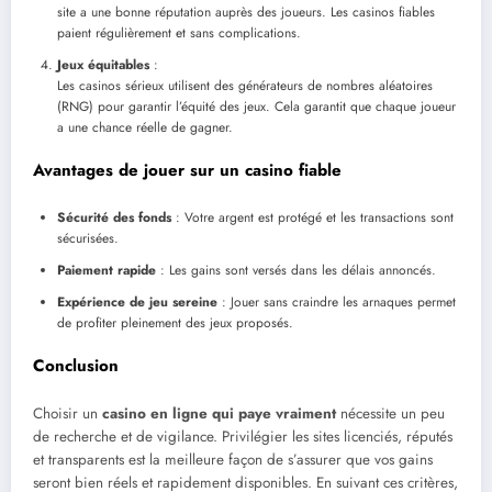
site a une bonne réputation auprès des joueurs. Les casinos fiables
paient régulièrement et sans complications.
Jeux équitables
:
Les casinos sérieux utilisent des générateurs de nombres aléatoires
(RNG) pour garantir l’équité des jeux. Cela garantit que chaque joueur
a une chance réelle de gagner.
Avantages de jouer sur un casino fiable
Sécurité des fonds
: Votre argent est protégé et les transactions sont
sécurisées.
Paiement rapide
: Les gains sont versés dans les délais annoncés.
Expérience de jeu sereine
: Jouer sans craindre les arnaques permet
de profiter pleinement des jeux proposés.
Conclusion
Choisir un
casino en ligne qui paye vraiment
nécessite un peu
de recherche et de vigilance. Privilégier les sites licenciés, réputés
et transparents est la meilleure façon de s’assurer que vos gains
seront bien réels et rapidement disponibles. En suivant ces critères,