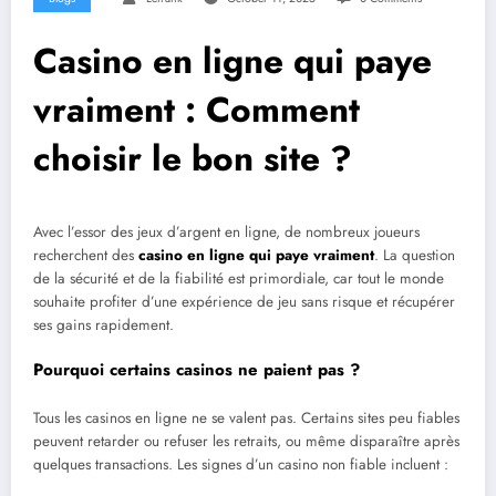
Casino en ligne qui paye
vraiment : Comment
choisir le bon site ?
Avec l’essor des jeux d’argent en ligne, de nombreux joueurs
recherchent des
casino en ligne qui paye vraiment
. La question
de la sécurité et de la fiabilité est primordiale, car tout le monde
souhaite profiter d’une expérience de jeu sans risque et récupérer
ses gains rapidement.
Pourquoi certains casinos ne paient pas ?
Tous les casinos en ligne ne se valent pas. Certains sites peu fiables
peuvent retarder ou refuser les retraits, ou même disparaître après
quelques transactions. Les signes d’un casino non fiable incluent :