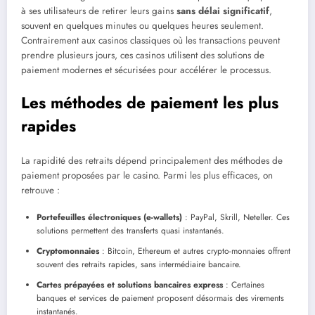
à ses utilisateurs de retirer leurs gains
sans délai significatif
,
souvent en quelques minutes ou quelques heures seulement.
Contrairement aux casinos classiques où les transactions peuvent
prendre plusieurs jours, ces casinos utilisent des solutions de
paiement modernes et sécurisées pour accélérer le processus.
Les méthodes de paiement les plus
rapides
La rapidité des retraits dépend principalement des méthodes de
paiement proposées par le casino. Parmi les plus efficaces, on
retrouve :
Portefeuilles électroniques (e-wallets)
: PayPal, Skrill, Neteller. Ces
solutions permettent des transferts quasi instantanés.
Cryptomonnaies
: Bitcoin, Ethereum et autres crypto-monnaies offrent
souvent des retraits rapides, sans intermédiaire bancaire.
Cartes prépayées et solutions bancaires express
: Certaines
banques et services de paiement proposent désormais des virements
instantanés.