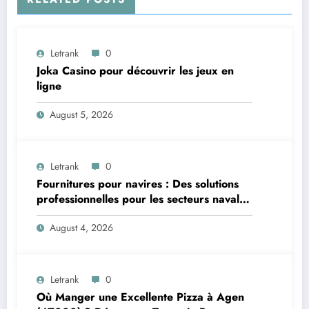
Letrank
0
Joka Casino pour découvrir les jeux en
ligne
August 5, 2026
Letrank
0
Fournitures pour navires : Des solutions
professionnelles pour les secteurs naval et
offshore
August 4, 2026
Letrank
0
Où Manger une Excellente Pizza à Agen