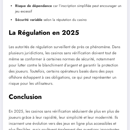
Risque de dépendance
car l’inscription simplifiée peut encourager un
jeu excessif
Sécurité variable
selon la réputation du casino
La Régulation en 2025
Les autorités de régulation surveillent de près ce phénomène. Dans
plusieurs juridictions, les casinos sans vérification doivent tout de
même se conformer à certaines normes de sécurité, notamment
pour lutter contre le blanchiment d’argent et garantir la protection
des joueurs. Toutefois, certains opérateurs basés dans des pays
offshore échappent à ces obligations, ce qui peut représenter un
risque pour les utilisateurs.
Conclusion
En 2025, les casinos sans vérification séduisent de plus en plus de
joueurs grâce à leur rapidité, leur simplicité et leur modernité. Ils
incarnent une évolution vers des jeux en ligne plus accessibles et
plus flexibles, mais soulèvent également des questions importantes