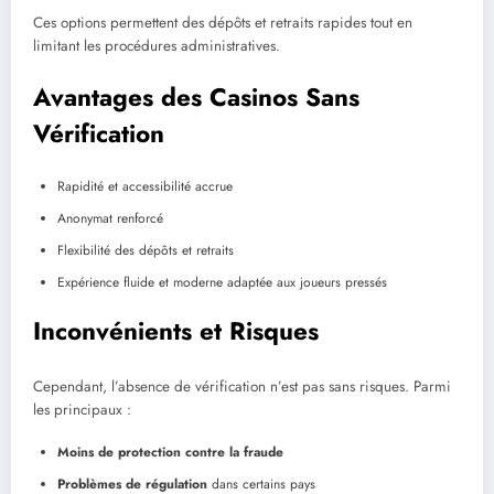
Ces options permettent des dépôts et retraits rapides tout en
limitant les procédures administratives.
Avantages des Casinos Sans
Vérification
Rapidité et accessibilité accrue
Anonymat renforcé
Flexibilité des dépôts et retraits
Expérience fluide et moderne adaptée aux joueurs pressés
Inconvénients et Risques
Cependant, l’absence de vérification n’est pas sans risques. Parmi
les principaux :
Moins de protection contre la fraude
Problèmes de régulation
dans certains pays