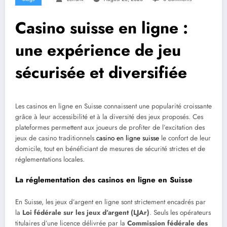
Casino suisse en ligne :
une expérience de jeu
sécurisée et diversifiée
Les casinos en ligne en Suisse connaissent une popularité croissante
grâce à leur accessibilité et à la diversité des jeux proposés. Ces
plateformes permettent aux joueurs de profiter de l’excitation des
jeux de casino traditionnels
casino en ligne suisse
le confort de leur
domicile, tout en bénéficiant de mesures de sécurité strictes et de
réglementations locales.
La réglementation des casinos en ligne en Suisse
En Suisse, les jeux d’argent en ligne sont strictement encadrés par
la
Loi fédérale sur les jeux d’argent (LJAr)
. Seuls les opérateurs
titulaires d’une licence délivrée par la
Commission fédérale des