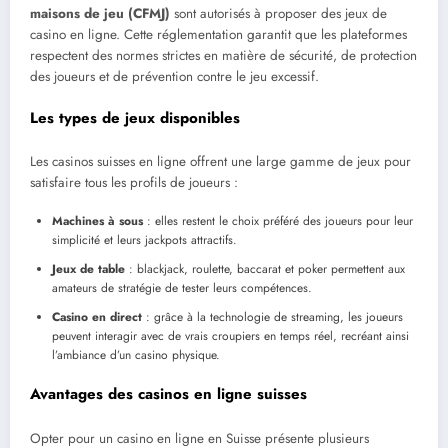
maisons de jeu (CFMJ)
sont autorisés à proposer des jeux de
casino en ligne. Cette réglementation garantit que les plateformes
respectent des normes strictes en matière de sécurité, de protection
des joueurs et de prévention contre le jeu excessif.
Les types de jeux disponibles
Les casinos suisses en ligne offrent une large gamme de jeux pour
satisfaire tous les profils de joueurs :
Machines à sous
: elles restent le choix préféré des joueurs pour leur
simplicité et leurs jackpots attractifs.
Jeux de table
: blackjack, roulette, baccarat et poker permettent aux
amateurs de stratégie de tester leurs compétences.
Casino en direct
: grâce à la technologie de streaming, les joueurs
peuvent interagir avec de vrais croupiers en temps réel, recréant ainsi
l’ambiance d’un casino physique.
Avantages des casinos en ligne suisses
Opter pour un casino en ligne en Suisse présente plusieurs