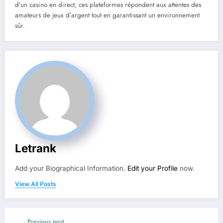
d’un casino en direct, ces plateformes répondent aux attentes des
amateurs de jeux d’argent tout en garantissant un environnement
sûr.
Letrank
Add your Biographical Information.
Edit your Profile
now.
View All Posts
Previous post