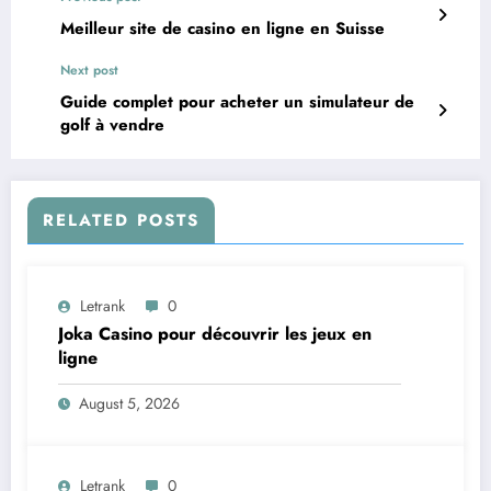
Meilleur site de casino en ligne en Suisse
Next post
Guide complet pour acheter un simulateur de
golf à vendre
RELATED POSTS
Letrank
0
Joka Casino pour découvrir les jeux en
ligne
August 5, 2026
Letrank
0