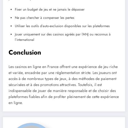
Fixer un budget de jeu et ne jamais le dépasser
Ne pas chercher à compenser les pertes
Utiliser les outils d’auto-exclusion disponibles sur les plateformes
Jouer uniquement sur des casinos agréés par l’ANJ ou reconnus à
l’international
Conclusion
Les casinos en ligne en France offrent une expérience de jeu riche
et variée, encadrée par une réglementation stricte. Les joueurs ont
accès à de nombreux types de jeux, à des méthodes de paiement
sécurisées et à des promotions attractives. Toutefois, il est
indispensable de jouer de manière responsable et de choisir des
plateformes fiables afin de profiter pleinement de cette expérience
en ligne.