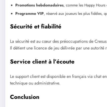
Promotions hebdomadaires
, comme les Happy Hours o
Programme VIP
, réservé aux joueurs les plus fidèles, 
Sécurité et fiabilité
La sécurité est au cœur des préoccupations de Cresus 
Il détient une licence de jeu délivrée par une autorité
Service client à l’écoute
Le support client est disponible en français via chat en
technique ou administrative.
Conclusion