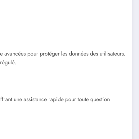
 avancées pour protéger les données des utilisateurs.
 régulé.
offrant une assistance rapide pour toute question