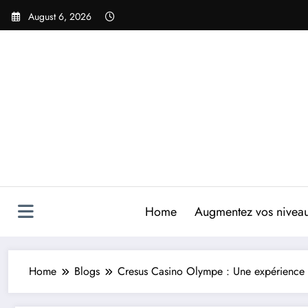
Skip
August 6, 2026
to
content
Home
Augmentez vos niveaux
Home
Blogs
Cresus Casino Olympe : Une expérience d