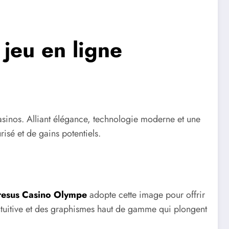
jeu en ligne
asinos. Alliant élégance, technologie moderne et une
risé et de gains potentiels.
resus Casino Olympe
adopte cette image pour offrir
 intuitive et des graphismes haut de gamme qui plongent