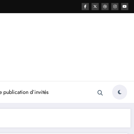
 publication d’invités