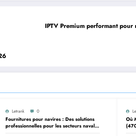
IPTV Premium performant pour re
026
Letrank
0
Le
Fournitures pour navires : Des solutions
Où M
professionnelles pour les secteurs naval
(470
et offshore
Pizz