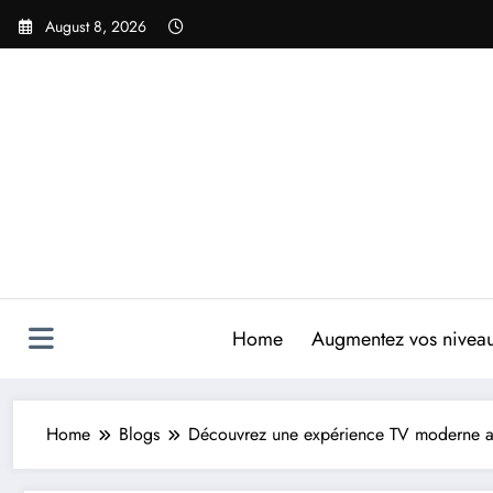
Skip
August 8, 2026
to
content
Home
Augmentez vos niveaux
Home
Blogs
Découvrez une expérience TV moderne a