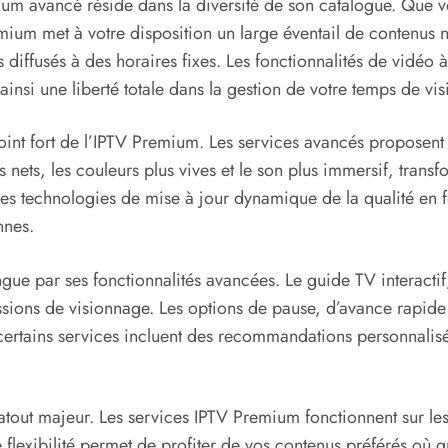
um avancé réside dans la diversité de son catalogue. Que v
um met à votre disposition un large éventail de contenus na
s diffusés à des horaires fixes. Les fonctionnalités de vidé
ainsi une liberté totale dans la gestion de votre temps de vi
oint fort de l’IPTV Premium. Les services avancés proposent
us nets, les couleurs plus vives et le son plus immersif, tr
des technologies de mise à jour dynamique de la qualité en f
nnes.
ngue par ses fonctionnalités avancées. Le guide TV interacti
sions de visionnage. Les options de pause, d’avance rapide 
us, certains services incluent des recommandations personnali
 atout majeur. Les services IPTV Premium fonctionnent sur les
e flexibilité permet de profiter de vos contenus préférés où