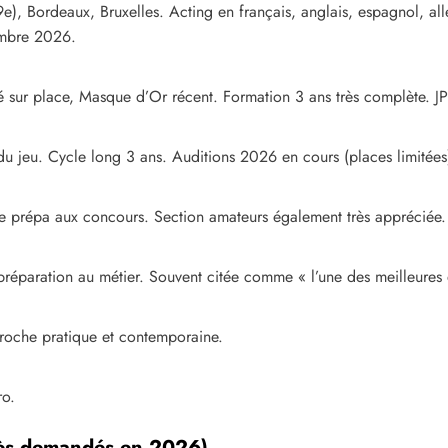
19e), Bordeaux, Bruxelles. Acting en français, anglais, espagnol, 
tembre 2026.
é sur place, Masque d’Or récent. Formation 3 ans très complète. J
é du jeu. Cycle long 3 ans. Auditions 2026 en cours (places limitées
nte prépa aux concours. Section amateurs également très appréciée.
a préparation au métier. Souvent citée comme « l’une des meilleure
proche pratique et contemporaine.
ro.
très demandés en 2026)