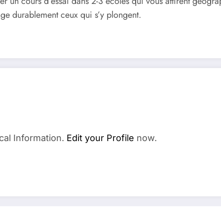
r un cours d’essai dans 2-3 écoles qui vous attirent géogr
nge durablement ceux qui s’y plongent.
cal Information.
Edit your Profile
now.