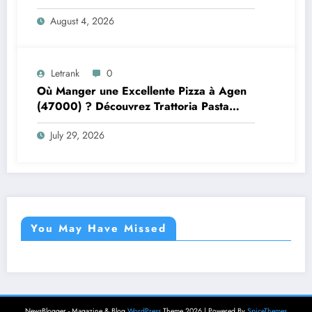
offshore
August 4, 2026
Letrank
0
Où Manger une Excellente Pizza à Agen
(47000) ? Découvrez Trattoria Pasta
Pizza Brax
July 29, 2026
You May Have Missed
NewsBlogger - Magazine & Blog
WordPress
Theme 2026 | Powered By
SpiceThemes