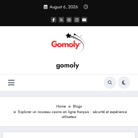
Skip
August 6, 2026
to
content
gomoly
Home
Blogs
Explorer un nouveau casino en ligne français : sécurité et expérience
utilisateur