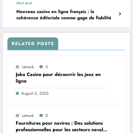
Next post
Nouveau casino en ligne français : la
cohérence éditoriale comme gage de fiabilité
RELATED POSTS
Letrank
0
Joka Casino pour découvrir les jeux en
ligne
August 5, 2026
Letrank
0
Fournitures pour navires : Des solutions
professionnelles pour les secteurs naval et