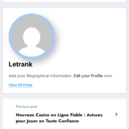
Letrank
Add your Biographical Information.
Edit your Profile
now.
View All Posts
Previous post
Nouveau Casino en Ligne Fiable : Astuces
pour Jouer en Toute Confiance