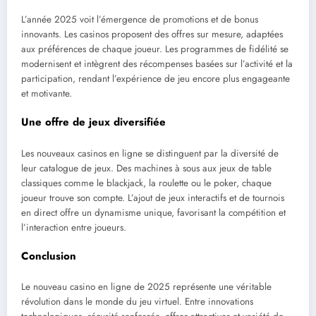
L’année 2025 voit l’émergence de promotions et de bonus
innovants. Les casinos proposent des offres sur mesure, adaptées
aux préférences de chaque joueur. Les programmes de fidélité se
modernisent et intègrent des récompenses basées sur l’activité et la
participation, rendant l’expérience de jeu encore plus engageante
et motivante.
Une offre de jeux diversifiée
Les nouveaux casinos en ligne se distinguent par la diversité de
leur catalogue de jeux. Des machines à sous aux jeux de table
classiques comme le blackjack, la roulette ou le poker, chaque
joueur trouve son compte. L’ajout de jeux interactifs et de tournois
en direct offre un dynamisme unique, favorisant la compétition et
l’interaction entre joueurs.
Conclusion
Le nouveau casino en ligne de 2025 représente une véritable
révolution dans le monde du jeu virtuel. Entre innovations