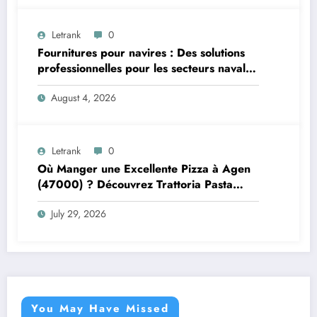
Letrank
0
Fournitures pour navires : Des solutions
professionnelles pour les secteurs naval et
offshore
August 4, 2026
Letrank
0
Où Manger une Excellente Pizza à Agen
(47000) ? Découvrez Trattoria Pasta
Pizza Brax
July 29, 2026
You May Have Missed