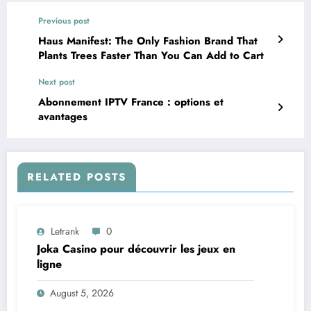
Previous post
Haus Manifest: The Only Fashion Brand That
Plants Trees Faster Than You Can Add to Cart
Next post
Abonnement IPTV France : options et
avantages
RELATED POSTS
Letrank
0
Joka Casino pour découvrir les jeux en
ligne
August 5, 2026